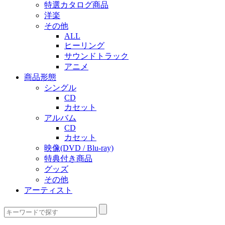
特選カタログ商品
洋楽
その他
ALL
ヒーリング
サウンドトラック
アニメ
商品形態
シングル
CD
カセット
アルバム
CD
カセット
映像(DVD / Blu-ray)
特典付き商品
グッズ
その他
アーティスト