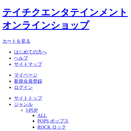
テイチクエンタテインメント
オンラインショップ
カートを見る
はじめての方へ
ヘルプ
サイトマップ
マイページ
新規会員登録
ログイン
サイトトップ
ジャンル
J-POP
ALL
POPS ポップス
ROCK ロック