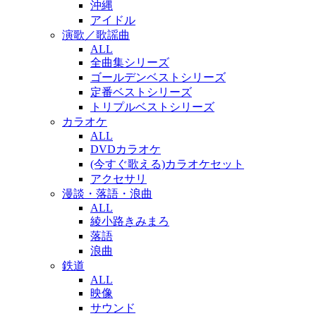
沖縄
アイドル
演歌／歌謡曲
ALL
全曲集シリーズ
ゴールデンベストシリーズ
定番ベストシリーズ
トリプルベストシリーズ
カラオケ
ALL
DVDカラオケ
(今すぐ歌える)カラオケセット
アクセサリ
漫談・落語・浪曲
ALL
綾小路きみまろ
落語
浪曲
鉄道
ALL
映像
サウンド