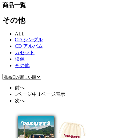
商品一覧
その他
ALL
CD シングル
CD アルバム
カセット
映像
その他
前へ
1ページ中 1ページ表示
次へ