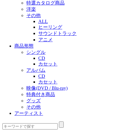
特選カタログ商品
洋楽
その他
ALL
ヒーリング
サウンドトラック
アニメ
商品形態
シングル
CD
カセット
アルバム
CD
カセット
映像(DVD / Blu-ray)
特典付き商品
グッズ
その他
アーティスト