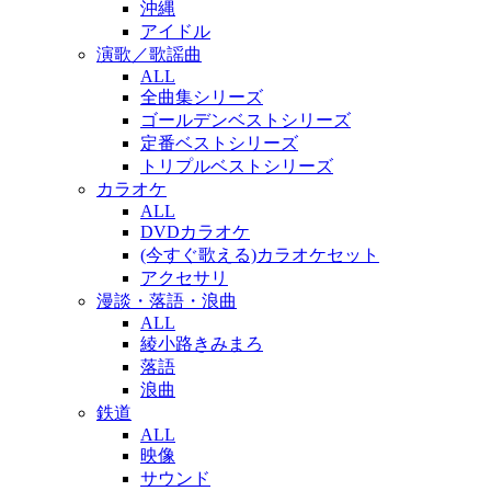
沖縄
アイドル
演歌／歌謡曲
ALL
全曲集シリーズ
ゴールデンベストシリーズ
定番ベストシリーズ
トリプルベストシリーズ
カラオケ
ALL
DVDカラオケ
(今すぐ歌える)カラオケセット
アクセサリ
漫談・落語・浪曲
ALL
綾小路きみまろ
落語
浪曲
鉄道
ALL
映像
サウンド