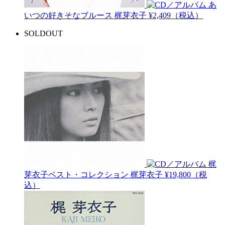
あ
いつの好きそなブルース
梶芽衣子
¥2,409（税込）
SOLDOUT
梶
芽衣子ベスト・コレクション
梶芽衣子
¥19,800（税
込）