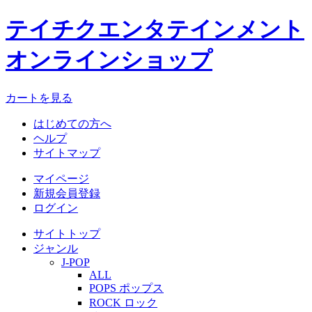
テイチクエンタテインメント
オンラインショップ
カートを見る
はじめての方へ
ヘルプ
サイトマップ
マイページ
新規会員登録
ログイン
サイトトップ
ジャンル
J-POP
ALL
POPS ポップス
ROCK ロック