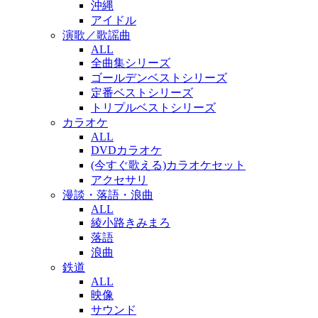
沖縄
アイドル
演歌／歌謡曲
ALL
全曲集シリーズ
ゴールデンベストシリーズ
定番ベストシリーズ
トリプルベストシリーズ
カラオケ
ALL
DVDカラオケ
(今すぐ歌える)カラオケセット
アクセサリ
漫談・落語・浪曲
ALL
綾小路きみまろ
落語
浪曲
鉄道
ALL
映像
サウンド