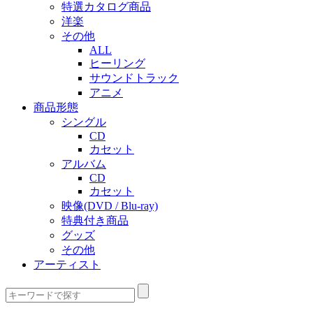
特選カタログ商品
洋楽
その他
ALL
ヒーリング
サウンドトラック
アニメ
商品形態
シングル
CD
カセット
アルバム
CD
カセット
映像(DVD / Blu-ray)
特典付き商品
グッズ
その他
アーティスト