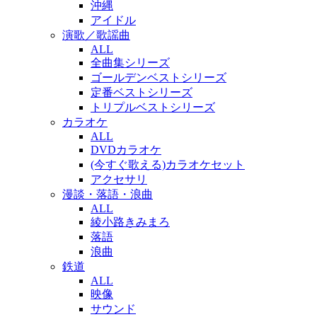
沖縄
アイドル
演歌／歌謡曲
ALL
全曲集シリーズ
ゴールデンベストシリーズ
定番ベストシリーズ
トリプルベストシリーズ
カラオケ
ALL
DVDカラオケ
(今すぐ歌える)カラオケセット
アクセサリ
漫談・落語・浪曲
ALL
綾小路きみまろ
落語
浪曲
鉄道
ALL
映像
サウンド