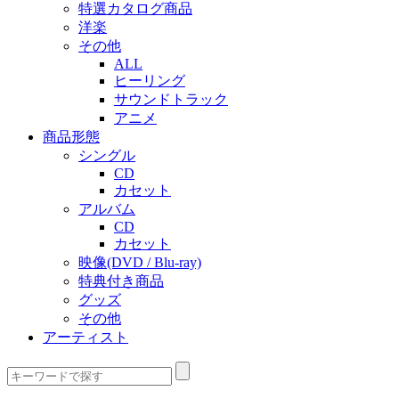
特選カタログ商品
洋楽
その他
ALL
ヒーリング
サウンドトラック
アニメ
商品形態
シングル
CD
カセット
アルバム
CD
カセット
映像(DVD / Blu-ray)
特典付き商品
グッズ
その他
アーティスト