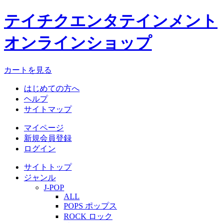
テイチクエンタテインメント
オンラインショップ
カートを見る
はじめての方へ
ヘルプ
サイトマップ
マイページ
新規会員登録
ログイン
サイトトップ
ジャンル
J-POP
ALL
POPS ポップス
ROCK ロック