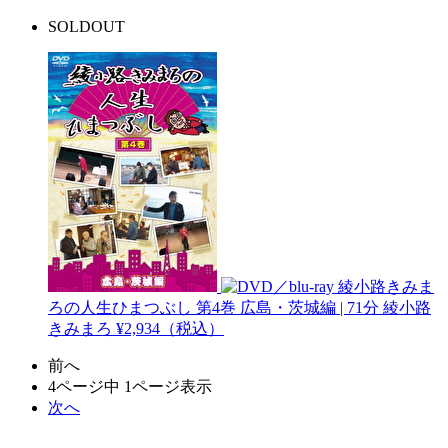
SOLDOUT
綾小路きみま
ろの人生ひまつぶし 第4巻 広島・茨城編 | 71分
綾小路
きみまろ
¥2,934（税込）
前へ
4ページ中 1ページ表示
次へ