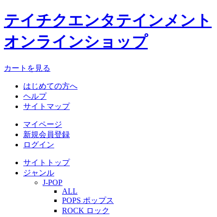
テイチクエンタテインメント
オンラインショップ
カートを見る
はじめての方へ
ヘルプ
サイトマップ
マイページ
新規会員登録
ログイン
サイトトップ
ジャンル
J-POP
ALL
POPS ポップス
ROCK ロック