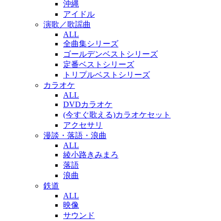
沖縄
アイドル
演歌／歌謡曲
ALL
全曲集シリーズ
ゴールデンベストシリーズ
定番ベストシリーズ
トリプルベストシリーズ
カラオケ
ALL
DVDカラオケ
(今すぐ歌える)カラオケセット
アクセサリ
漫談・落語・浪曲
ALL
綾小路きみまろ
落語
浪曲
鉄道
ALL
映像
サウンド