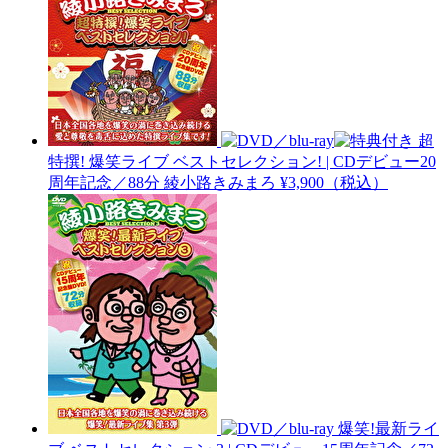
超
特撰! 爆笑ライブ ベストセレクション! | CDデビュー20
周年記念／88分
綾小路きみまろ
¥3,900（税込）
爆笑!最新ライ