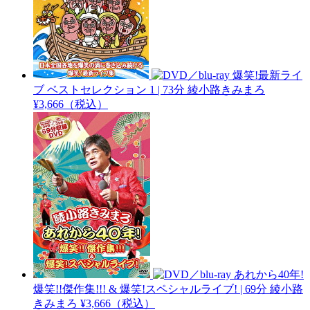
爆笑!最新ライ
ブ ベストセレクション 1 | 73分
綾小路きみまろ
¥3,666（税込）
あれから40年!
爆笑!!傑作集!!! & 爆笑!スペシャルライブ! | 69分
綾小路
きみまろ
¥3,666（税込）