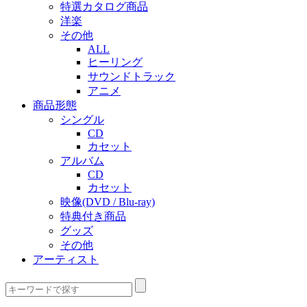
特選カタログ商品
洋楽
その他
ALL
ヒーリング
サウンドトラック
アニメ
商品形態
シングル
CD
カセット
アルバム
CD
カセット
映像(DVD / Blu-ray)
特典付き商品
グッズ
その他
アーティスト