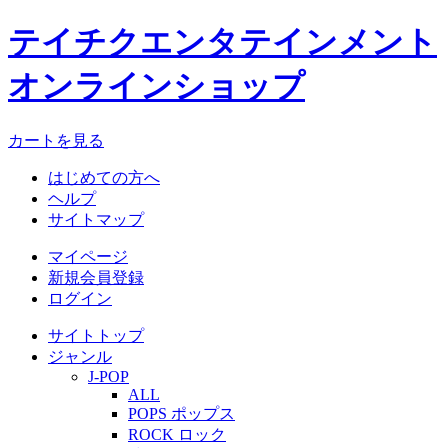
テイチクエンタテインメント
オンラインショップ
カートを見る
はじめての方へ
ヘルプ
サイトマップ
マイページ
新規会員登録
ログイン
サイトトップ
ジャンル
J-POP
ALL
POPS ポップス
ROCK ロック