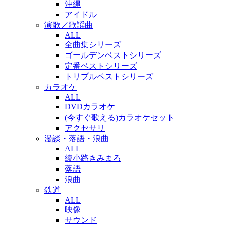
沖縄
アイドル
演歌／歌謡曲
ALL
全曲集シリーズ
ゴールデンベストシリーズ
定番ベストシリーズ
トリプルベストシリーズ
カラオケ
ALL
DVDカラオケ
(今すぐ歌える)カラオケセット
アクセサリ
漫談・落語・浪曲
ALL
綾小路きみまろ
落語
浪曲
鉄道
ALL
映像
サウンド