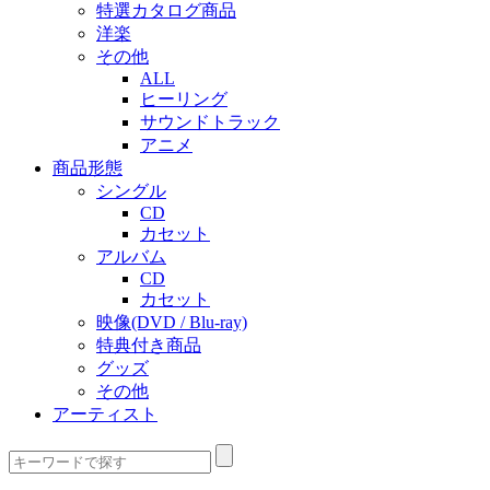
特選カタログ商品
洋楽
その他
ALL
ヒーリング
サウンドトラック
アニメ
商品形態
シングル
CD
カセット
アルバム
CD
カセット
映像(DVD / Blu-ray)
特典付き商品
グッズ
その他
アーティスト