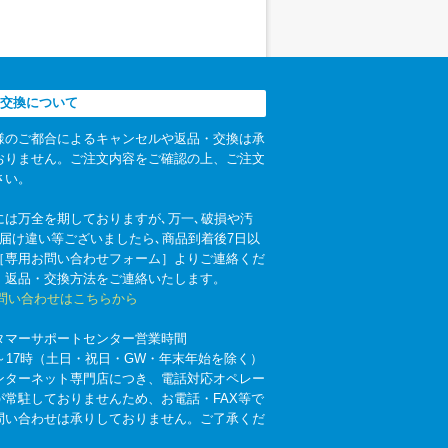
交換について
様のご都合によるキャンセルや返品・交換は承
おりません。ご注文内容をご確認の上、ご注文
さい。
には万全を期しておりますが､万一､破損や汚
お届け違い等ございましたら､商品到着後7日以
［専用お問い合わせフォーム］よりご連絡くだ
。返品・交換方法をご連絡いたします。
お問い合わせはこちらから
タマーサポートセンター営業時間
時～17時（土日・祝日・GW・年末年始を除く）
ンターネット専門店につき、電話対応オペレー
が常駐しておりませんため、お電話・FAX等で
問い合わせは承りしておりません。ご了承くだ
。