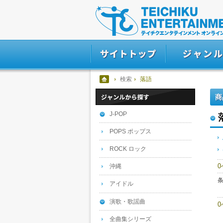
検索
落語
商
J-POP
POPS ポップス
ROCK ロック
沖縄
アイドル
演歌・歌謡曲
全曲集シリーズ