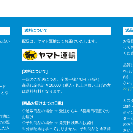
送料について
返品
支払い
配送は、ヤマト運輸にてお届けいたします。
お客
って
くだ
品質
れ､
[送料について]
内に
一回のご配送につき、全国一律770円（税込）
さい
商品代金合計￥10,000（税込）以上お買い上げの方
ード
>>
は送料無料となります。
可とな
カス
[商品お届けまでの日数]
10
◇通常商品の場合 ⇒ 受注から4～5営業日程度での
※イ
の他に
お届け
ター
けの際
◇予約商品の場合 ⇒ 発売日以降のお届け
のお
ただき
※分割配送は承っておりません。予約商品と通常商
さい