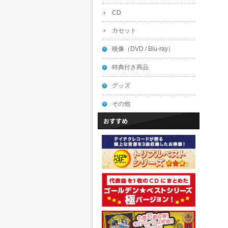
CD
カセット
映像（DVD / Blu-ray）
特典付き商品
グッズ
その他