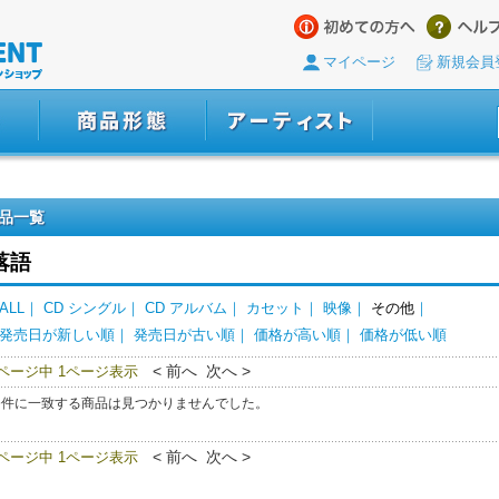
マイページ
新規会員
品一覧
落語
ALL
｜
CD シングル
｜
CD アルバム
｜
カセット
｜
映像
｜
その他
｜
発売日が新しい順
｜
発売日が古い順
｜
価格が高い順
｜
価格が低い順
< 前へ 次へ >
0ページ中 1ページ表示
条件に一致する商品は見つかりませんでした。
< 前へ 次へ >
0ページ中 1ページ表示