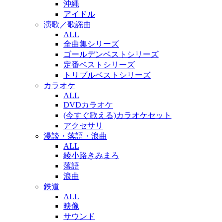
沖縄
アイドル
演歌／歌謡曲
ALL
全曲集シリーズ
ゴールデンベストシリーズ
定番ベストシリーズ
トリプルベストシリーズ
カラオケ
ALL
DVDカラオケ
(今すぐ歌える)カラオケセット
アクセサリ
漫談・落語・浪曲
ALL
綾小路きみまろ
落語
浪曲
鉄道
ALL
映像
サウンド