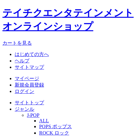
テイチクエンタテインメント
オンラインショップ
カートを見る
はじめての方へ
ヘルプ
サイトマップ
マイページ
新規会員登録
ログイン
サイトトップ
ジャンル
J-POP
ALL
POPS ポップス
ROCK ロック