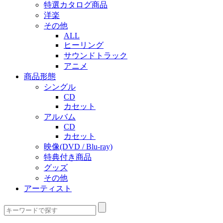
特選カタログ商品
洋楽
その他
ALL
ヒーリング
サウンドトラック
アニメ
商品形態
シングル
CD
カセット
アルバム
CD
カセット
映像(DVD / Blu-ray)
特典付き商品
グッズ
その他
アーティスト