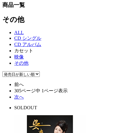
商品一覧
その他
ALL
CD シングル
CD アルバム
カセット
映像
その他
前へ
305ページ中 1ページ表示
次へ
SOLDOUT