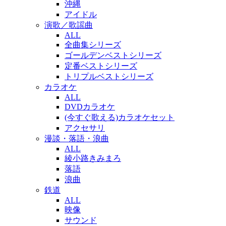
沖縄
アイドル
演歌／歌謡曲
ALL
全曲集シリーズ
ゴールデンベストシリーズ
定番ベストシリーズ
トリプルベストシリーズ
カラオケ
ALL
DVDカラオケ
(今すぐ歌える)カラオケセット
アクセサリ
漫談・落語・浪曲
ALL
綾小路きみまろ
落語
浪曲
鉄道
ALL
映像
サウンド