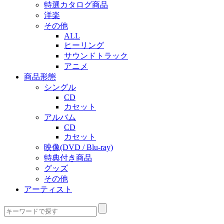
特選カタログ商品
洋楽
その他
ALL
ヒーリング
サウンドトラック
アニメ
商品形態
シングル
CD
カセット
アルバム
CD
カセット
映像(DVD / Blu-ray)
特典付き商品
グッズ
その他
アーティスト