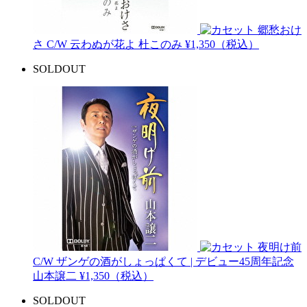
郷愁おけ
さ C/W 云わぬが花よ
杜このみ
¥1,350（税込）
SOLDOUT
夜明け前
C/W ザンゲの酒がしょっぱくて | デビュー45周年記念
山本譲二
¥1,350（税込）
SOLDOUT