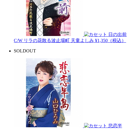
日の出前
C/W リラの花散る波止場町
天童よしみ
¥1,350（税込）
SOLDOUT
悲恋半