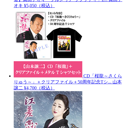
オキ
¥5,050（税込）
CD「桜龍～さくら
りゅう～」＋クリアファイル＋50周年記念Tシ...
山本
譲二
¥4,700（税込）