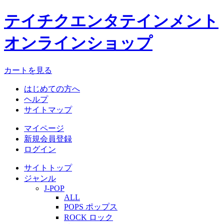
テイチクエンタテインメント
オンラインショップ
カートを見る
はじめての方へ
ヘルプ
サイトマップ
マイページ
新規会員登録
ログイン
サイトトップ
ジャンル
J-POP
ALL
POPS ポップス
ROCK ロック