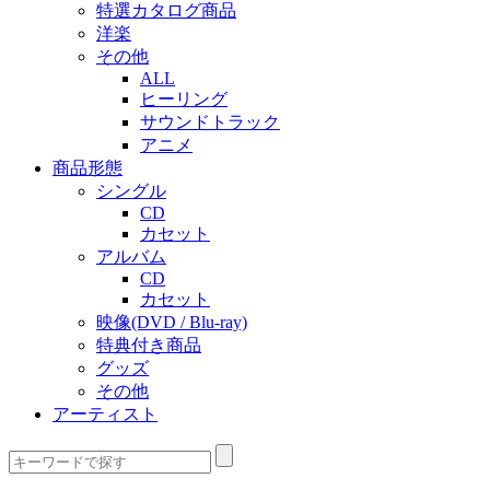
特選カタログ商品
洋楽
その他
ALL
ヒーリング
サウンドトラック
アニメ
商品形態
シングル
CD
カセット
アルバム
CD
カセット
映像(DVD / Blu-ray)
特典付き商品
グッズ
その他
アーティスト