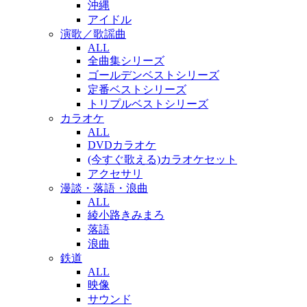
沖縄
アイドル
演歌／歌謡曲
ALL
全曲集シリーズ
ゴールデンベストシリーズ
定番ベストシリーズ
トリプルベストシリーズ
カラオケ
ALL
DVDカラオケ
(今すぐ歌える)カラオケセット
アクセサリ
漫談・落語・浪曲
ALL
綾小路きみまろ
落語
浪曲
鉄道
ALL
映像
サウンド