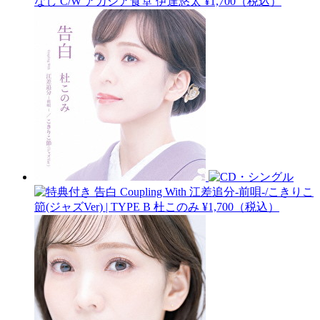
なし C/W アカシア食堂
伊達悠太
¥1,700（税込）
告白 Coupling With 江差追分-前唄-/こきりこ
節(ジャズVer) | TYPE B
杜このみ
¥1,700（税込）