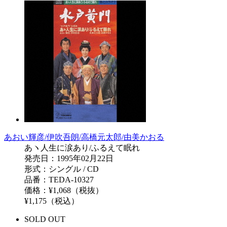
あおい輝彦/伊吹吾朗/高橋元太郎/由美かおる
あヽ人生に涙あり/ふるえて眠れ
発売日：1995年02月22日
形式：シングル / CD
品番：TEDA-10327
価格：¥1,068（税抜）
¥1,175（税込）
SOLD OUT