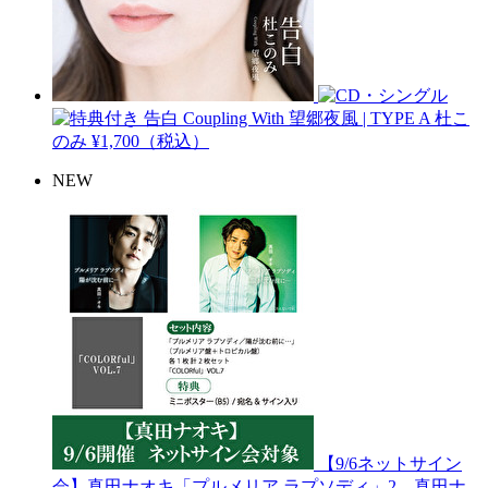
告白 Coupling With 望郷夜風 | TYPE A
杜こ
のみ
¥1,700（税込）
NEW
【9/6ネットサイン
会】真田ナオキ「プルメリア ラプソディ」2...
真田ナ