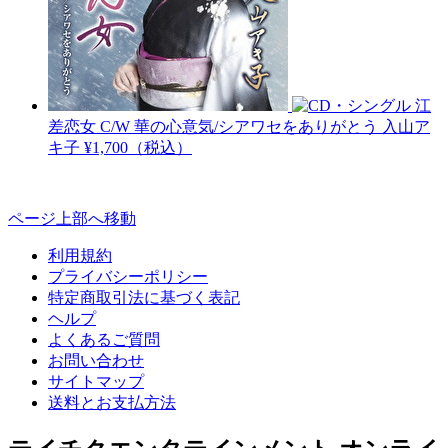
江
差恋女 C/W 華の心意気/シアワセをありがとう
入山ア
キ子
¥1,700（税込）
ページ上部へ移動
利用規約
プライバシーポリシー
特定商取引法に基づく表記
ヘルプ
よくあるご質問
お問い合わせ
サイトマップ
送料とお支払方法