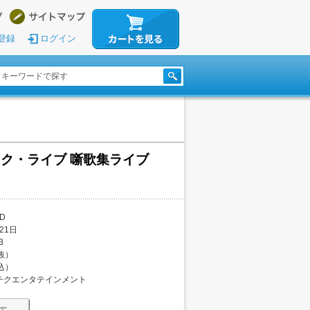
登録
ログイン
ク・ライブ 噺歌集ライブ
D
21日
3
税抜）
税込）
チクエンタテインメント