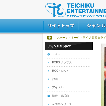
ステージ・トーク・ライブ 噺歌集ライ
J-POP
POPS ポップス
ROCK ロック
沖縄
アイドル
演歌・歌謡曲
全曲集シリーズ