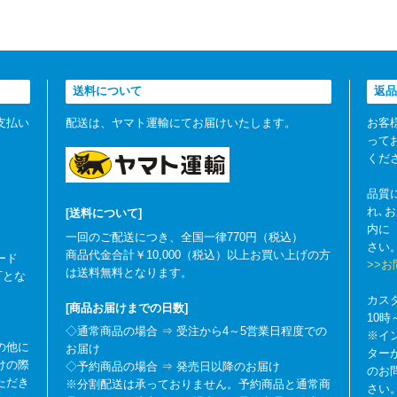
送料について
返品
支払い
配送は、ヤマト運輸にてお届けいたします。
お客
って
くだ
品質
れ､
[送料について]
内に
一回のご配送につき、全国一律770円（税込）
さい
商品代金合計￥10,000（税込）以上お買い上げの方
ード
>>
は送料無料となります。
可とな
カス
[商品お届けまでの日数]
10
◇通常商品の場合 ⇒ 受注から4～5営業日程度での
※イ
の他に
お届け
ター
けの際
◇予約商品の場合 ⇒ 発売日以降のお届け
のお
ただき
※分割配送は承っておりません。予約商品と通常商
さい