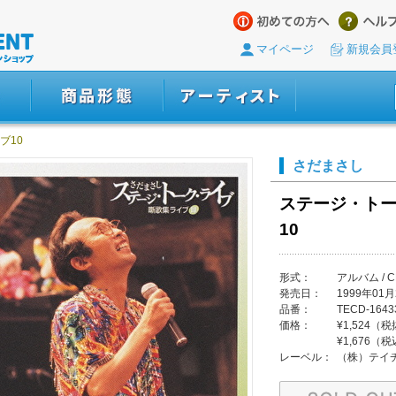
マイページ
新規会員
ブ10
さだまさし
ステージ・トー
10
形式：
アルバム / C
発売日：
1999年01月
品番：
TECD-1643
価格：
¥1,524（
¥1,676（
レーベル：
（株）テイ