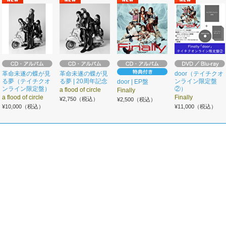
革命未遂の蝶が見
革命未遂の蝶が見
door（テイチクオ
る夢（テイチクオ
る夢 | 20周年記念
ンライン限定盤
door | EP盤
ンライン限定盤）
②）
a flood of circle
Finally
a flood of circle
Finally
¥2,750（税込）
¥2,500（税込）
¥10,000（税込）
¥11,000（税込）