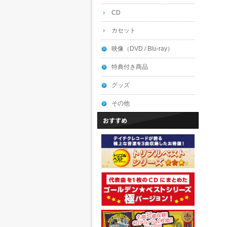
CD
カセット
映像（DVD / Blu-ray）
特典付き商品
グッズ
その他