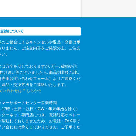
交換について
様のご都合によるキャンセルや返品・交換は承
おりません。ご注文内容をご確認の上、ご注文
さい。
には万全を期しておりますが､万一､破損や汚
お届け違い等ございましたら､商品到着後7日以
［専用お問い合わせフォーム］よりご連絡くだ
。返品・交換方法をご連絡いたします。
お問い合わせはこちらから
タマーサポートセンター営業時間
時～17時（土日・祝日・GW・年末年始を除く）
ンターネット専門店につき、電話対応オペレー
が常駐しておりませんため、お電話・FAX等で
問い合わせは承りしておりません。ご了承くだ
。