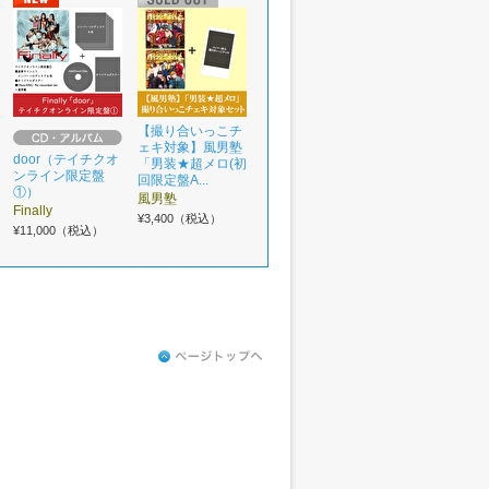
【撮り合いっこチ
ェキ対象】風男塾
door（テイチクオ
「男装★超メロ(初
ンライン限定盤
回限定盤A...
①）
風男塾
Finally
¥3,400（税込）
¥11,000（税込）