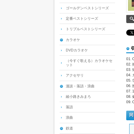
ゴールデンベストシリーズ
定番ベストシリーズ
トリプルベストシリーズ
カラオケ
DVDカラオケ
01
（今すぐ歌える）カラオケセ
02
ット
03.
04
アクセサリ
05
06
漫談・落語・浪曲
07
綾小路きみまろ
08
09
落語
同
浪曲
鉄道