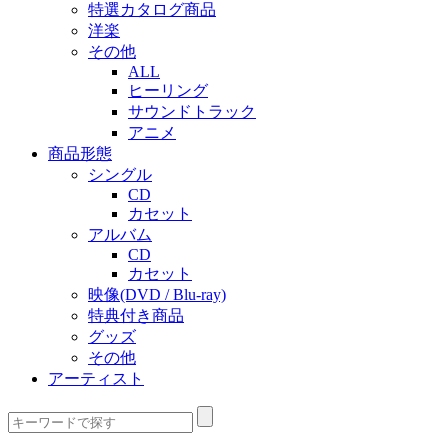
特選カタログ商品
洋楽
その他
ALL
ヒーリング
サウンドトラック
アニメ
商品形態
シングル
CD
カセット
アルバム
CD
カセット
映像(DVD / Blu-ray)
特典付き商品
グッズ
その他
アーティスト