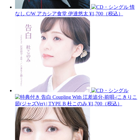
情
なし C/W アカシア食堂
伊達悠太
¥1,700（税込）
告白 Coupling With 江差追分-前唄-/こきりこ
節(ジャズVer) | TYPE B
杜このみ
¥1,700（税込）