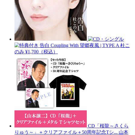
告白 Coupling With 望郷夜風 | TYPE A
杜こ
のみ
¥1,700（税込）
CD「桜龍～さくら
りゅう～」＋クリアファイル＋50周年記念Tシ...
山本