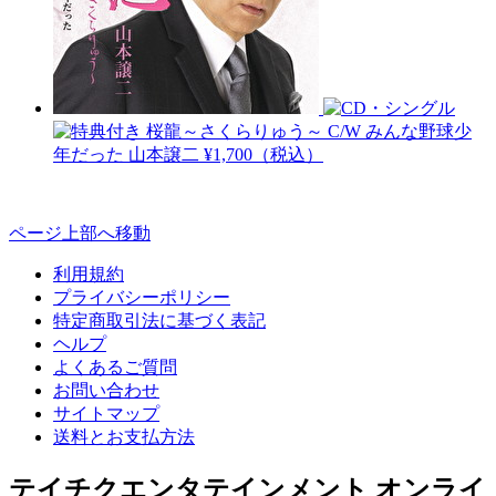
桜龍～さくらりゅう～ C/W みんな野球少
年だった
山本譲二
¥1,700（税込）
ページ上部へ移動
利用規約
プライバシーポリシー
特定商取引法に基づく表記
ヘルプ
よくあるご質問
お問い合わせ
サイトマップ
送料とお支払方法
テイチクエンタテインメント オンライ