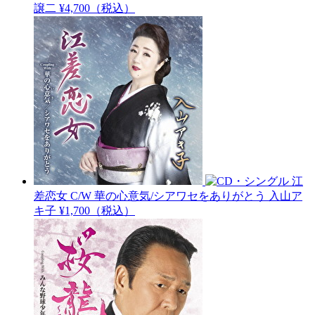
譲二
¥4,700（税込）
江
差恋女 C/W 華の心意気/シアワセをありがとう
入山ア
キ子
¥1,700（税込）