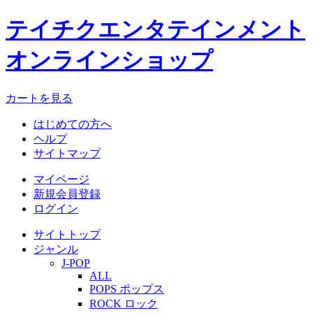
テイチクエンタテインメント
オンラインショップ
カートを見る
はじめての方へ
ヘルプ
サイトマップ
マイページ
新規会員登録
ログイン
サイトトップ
ジャンル
J-POP
ALL
POPS ポップス
ROCK ロック