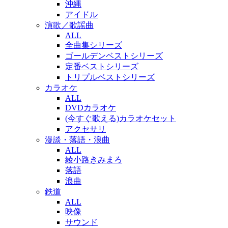
沖縄
アイドル
演歌／歌謡曲
ALL
全曲集シリーズ
ゴールデンベストシリーズ
定番ベストシリーズ
トリプルベストシリーズ
カラオケ
ALL
DVDカラオケ
(今すぐ歌える)カラオケセット
アクセサリ
漫談・落語・浪曲
ALL
綾小路きみまろ
落語
浪曲
鉄道
ALL
映像
サウンド