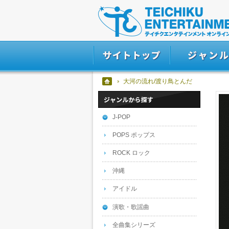
大河の流れ/渡り鳥とんだ
J-POP
POPS ポップス
ROCK ロック
沖縄
アイドル
演歌・歌謡曲
全曲集シリーズ