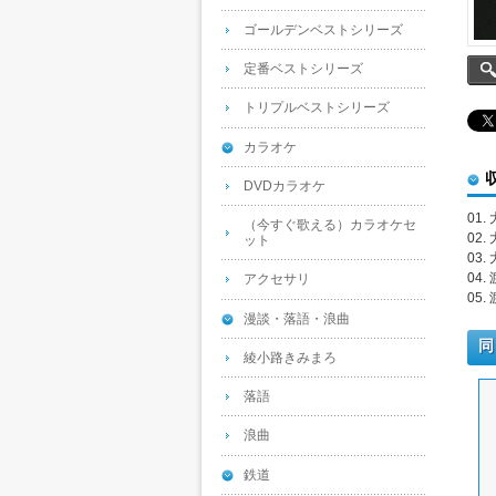
ゴールデンベストシリーズ
定番ベストシリーズ
トリプルベストシリーズ
カラオケ
DVDカラオケ
01
（今すぐ歌える）カラオケセ
02
ット
03
04
アクセサリ
05
漫談・落語・浪曲
同
綾小路きみまろ
落語
浪曲
鉄道