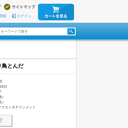
登録
ログイン
り鳥とんだ
D
26日
7
税抜）
税込）
チクエンタテインメント