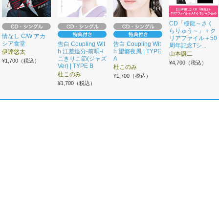
CD「桜龍～さく
らりゅう～」＋ク
情なし C/W アカ
リアファイル＋50
シア食堂
告白 Coupling Wit
告白 Coupling Wit
周年記念Tシ...
h 江差追分-前唄-/
h 望郷夜風 | TYPE
伊達悠太
山本譲二
こきりこ節(ジャズ
A
¥1,700（税込）
¥4,700（税込）
Ver) | TYPE B
杜このみ
杜このみ
¥1,700（税込）
¥1,700（税込）