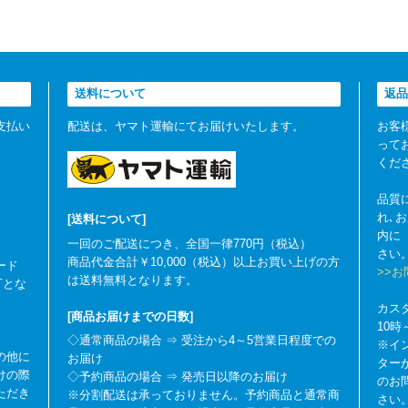
送料について
返品
支払い
配送は、ヤマト運輸にてお届けいたします。
お客
って
くだ
品質
れ､
[送料について]
内に
一回のご配送につき、全国一律770円（税込）
さい
商品代金合計￥10,000（税込）以上お買い上げの方
ード
>>
は送料無料となります。
可とな
カス
[商品お届けまでの日数]
10
◇通常商品の場合 ⇒ 受注から4～5営業日程度での
※イ
の他に
お届け
ター
けの際
◇予約商品の場合 ⇒ 発売日以降のお届け
のお
ただき
※分割配送は承っておりません。予約商品と通常商
さい