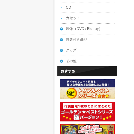
CD
カセット
映像（DVD / Blu-ray）
特典付き商品
グッズ
その他