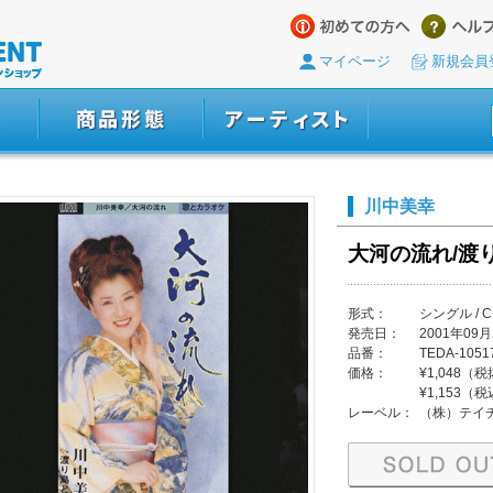
マイページ
新規会員
川中美幸
大河の流れ/渡
形式：
シングル / C
発売日：
2001年09月
品番：
TEDA-1051
価格：
¥1,048（
¥1,153（
レーベル：
（株）テイ