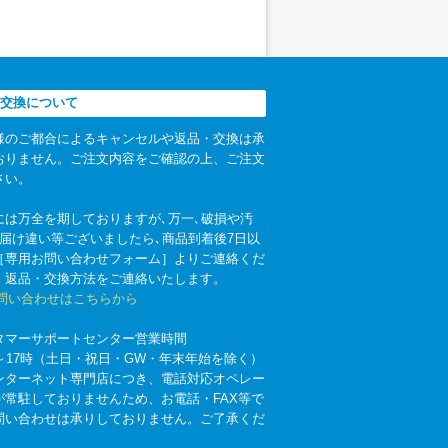
交換について
様のご都合によるキャンセルや返品・交換は承
おりません。ご注文内容をご確認の上、ご注文
さい。
には万全を期しておりますが､万一､破損や汚
お届け違い等ございましたら､商品到着後7日以
［専用お問い合わせフォーム］よりご連絡くだ
。返品・交換方法をご連絡いたします。
お問い合わせはこちらから
タマーサポートセンター営業時間
時～17時（土日・祝日・GW・年末年始を除く）
ンターネット専門店につき、電話対応オペレー
が常駐しておりませんため、お電話・FAX等で
問い合わせは承りしておりません。ご了承くだ
。