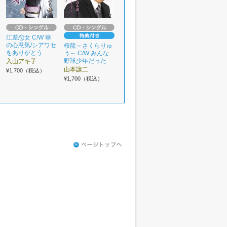
江差恋女 C/W 華
の心意気/シアワセ
桜龍～さくらりゅ
をありがとう
う～ C/W みんな
野球少年だった
入山アキ子
山本譲二
¥1,700（税込）
¥1,700（税込）