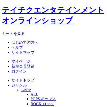
テイチクエンタテインメント
オンラインショップ
カートを見る
はじめての方へ
ヘルプ
サイトマップ
マイページ
新規会員登録
ログイン
サイトトップ
ジャンル
J-POP
ALL
POPS ポップス
ROCK ロック