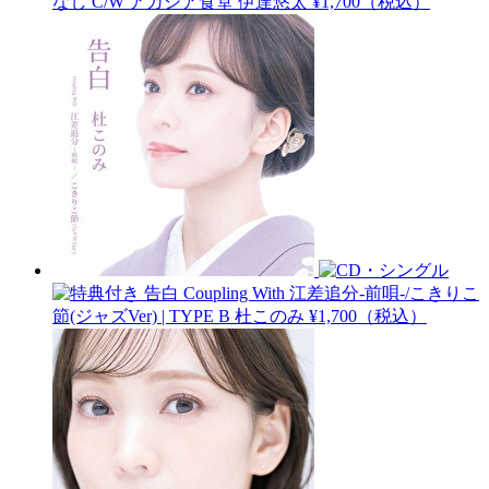
なし C/W アカシア食堂
伊達悠太
¥1,700（税込）
告白 Coupling With 江差追分-前唄-/こきりこ
節(ジャズVer) | TYPE B
杜このみ
¥1,700（税込）