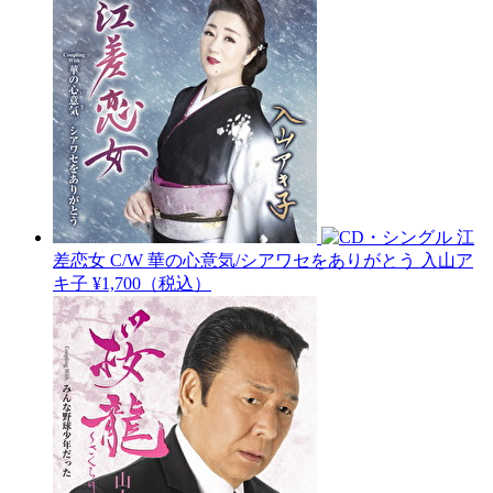
江
差恋女 C/W 華の心意気/シアワセをありがとう
入山ア
キ子
¥1,700（税込）