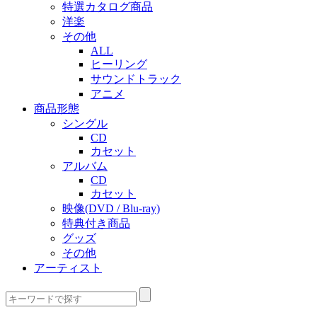
特選カタログ商品
洋楽
その他
ALL
ヒーリング
サウンドトラック
アニメ
商品形態
シングル
CD
カセット
アルバム
CD
カセット
映像(DVD / Blu-ray)
特典付き商品
グッズ
その他
アーティスト