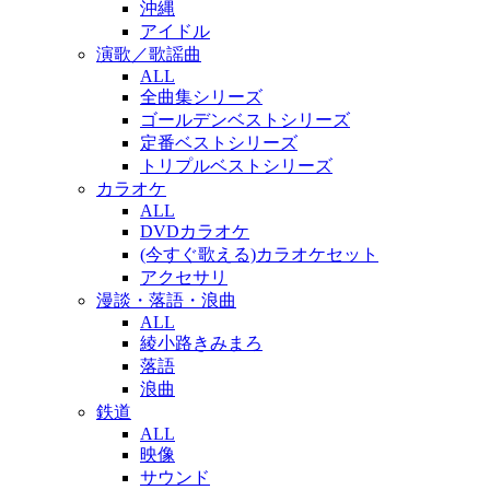
沖縄
アイドル
演歌／歌謡曲
ALL
全曲集シリーズ
ゴールデンベストシリーズ
定番ベストシリーズ
トリプルベストシリーズ
カラオケ
ALL
DVDカラオケ
(今すぐ歌える)カラオケセット
アクセサリ
漫談・落語・浪曲
ALL
綾小路きみまろ
落語
浪曲
鉄道
ALL
映像
サウンド