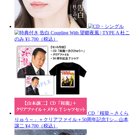
告白 Coupling With 望郷夜風 | TYPE A
杜こ
のみ
¥1,700（税込）
CD「桜龍～さくら
りゅう～」＋クリアファイル＋50周年記念Tシ...
山本
譲二
¥4,700（税込）