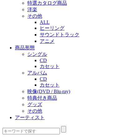
特選カタログ商品
洋楽
その他
ALL
ヒーリング
サウンドトラック
アニメ
商品形態
シングル
CD
カセット
アルバム
CD
カセット
映像(DVD / Blu-ray)
特典付き商品
グッズ
その他
アーティスト