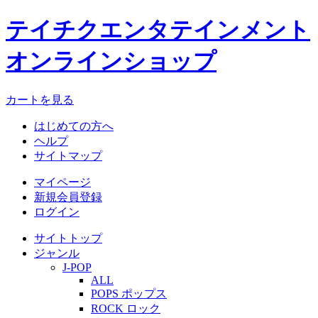
テイチクエンタテインメント
オンラインショップ
カートを見る
はじめての方へ
ヘルプ
サイトマップ
マイページ
新規会員登録
ログイン
サイトトップ
ジャンル
J-POP
ALL
POPS ポップス
ROCK ロック