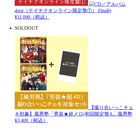
door（テイチクオンライン限定盤①）
Finally
¥11,000（税込）
SOLDOUT
【撮り合いっこチェ
キ対象】風男塾「男装★超メロ(初回限定盤A...
風男塾
¥3,400（税込）