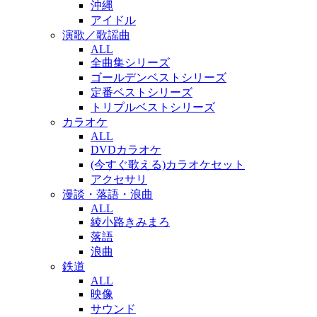
沖縄
アイドル
演歌／歌謡曲
ALL
全曲集シリーズ
ゴールデンベストシリーズ
定番ベストシリーズ
トリプルベストシリーズ
カラオケ
ALL
DVDカラオケ
(今すぐ歌える)カラオケセット
アクセサリ
漫談・落語・浪曲
ALL
綾小路きみまろ
落語
浪曲
鉄道
ALL
映像
サウンド