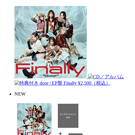
door | EP盤
Finally
¥2,500（税込）
NEW