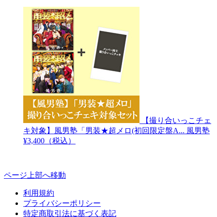
【撮り合いっこチェ
キ対象】風男塾「男装★超メロ(初回限定盤A...
風男塾
¥3,400（税込）
ページ上部へ移動
利用規約
プライバシーポリシー
特定商取引法に基づく表記