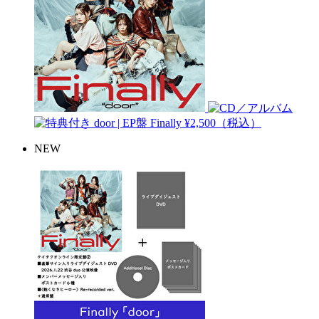
door | EP盤
Finally
¥2,500（税込）
NEW