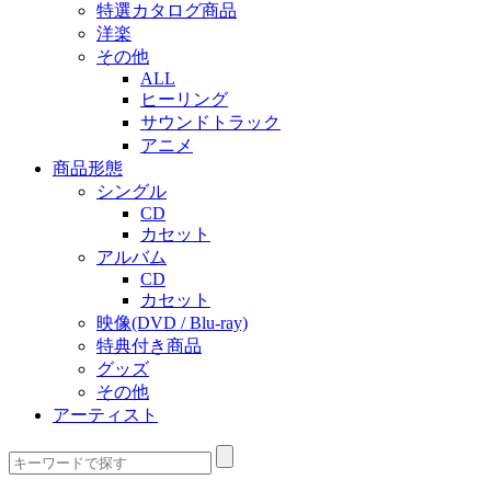
特選カタログ商品
洋楽
その他
ALL
ヒーリング
サウンドトラック
アニメ
商品形態
シングル
CD
カセット
アルバム
CD
カセット
映像(DVD / Blu-ray)
特典付き商品
グッズ
その他
アーティスト