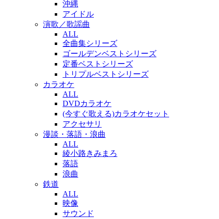
沖縄
アイドル
演歌／歌謡曲
ALL
全曲集シリーズ
ゴールデンベストシリーズ
定番ベストシリーズ
トリプルベストシリーズ
カラオケ
ALL
DVDカラオケ
(今すぐ歌える)カラオケセット
アクセサリ
漫談・落語・浪曲
ALL
綾小路きみまろ
落語
浪曲
鉄道
ALL
映像
サウンド