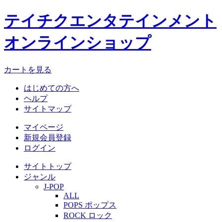
テイチクエンタテインメント
オンラインショップ
カートを見る
はじめての方へ
ヘルプ
サイトマップ
マイページ
新規会員登録
ログイン
サイトトップ
ジャンル
J-POP
ALL
POPS ポップス
ROCK ロック