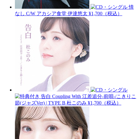
情
なし C/W アカシア食堂
伊達悠太
¥1,700（税込）
告白 Coupling With 江差追分-前唄-/こきりこ
節(ジャズVer) | TYPE B
杜このみ
¥1,700（税込）