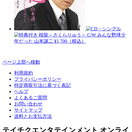
桜龍～さくらりゅう～ C/W みんな野球少
年だった
山本譲二
¥1,700（税込）
ページ上部へ移動
利用規約
プライバシーポリシー
特定商取引法に基づく表記
ヘルプ
よくあるご質問
お問い合わせ
サイトマップ
送料とお支払方法
テイチクエンタテインメント オンライ