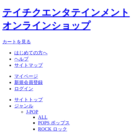
テイチクエンタテインメント
オンラインショップ
カートを見る
はじめての方へ
ヘルプ
サイトマップ
マイページ
新規会員登録
ログイン
サイトトップ
ジャンル
J-POP
ALL
POPS ポップス
ROCK ロック