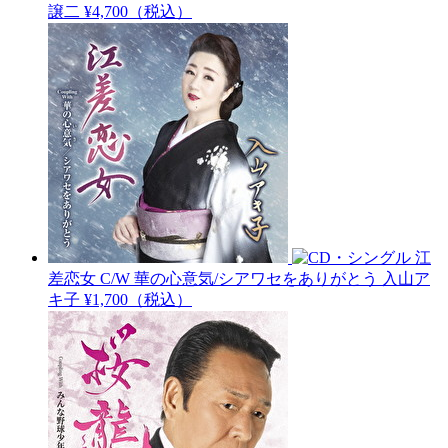
譲二
¥4,700（税込）
江
差恋女 C/W 華の心意気/シアワセをありがとう
入山ア
キ子
¥1,700（税込）