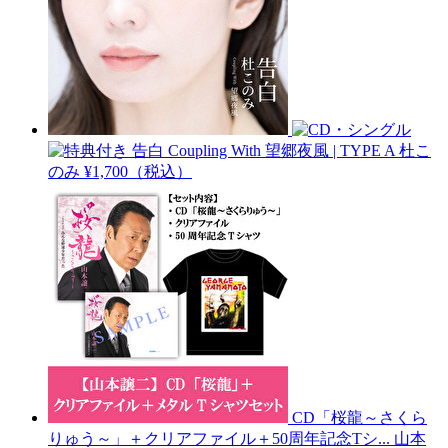
告白 Coupling With 望郷夜風 | TYPE A
杜こ
のみ
¥1,700（税込）
CD「桜龍～さくら
りゅう～」＋クリアファイル＋50周年記念Tシ...
山本