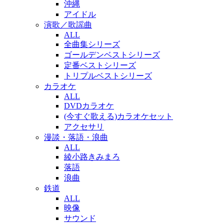
沖縄
アイドル
演歌／歌謡曲
ALL
全曲集シリーズ
ゴールデンベストシリーズ
定番ベストシリーズ
トリプルベストシリーズ
カラオケ
ALL
DVDカラオケ
(今すぐ歌える)カラオケセット
アクセサリ
漫談・落語・浪曲
ALL
綾小路きみまろ
落語
浪曲
鉄道
ALL
映像
サウンド