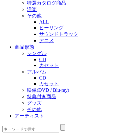
特選カタログ商品
洋楽
その他
ALL
ヒーリング
サウンドトラック
アニメ
商品形態
シングル
CD
カセット
アルバム
CD
カセット
映像(DVD / Blu-ray)
特典付き商品
グッズ
その他
アーティスト