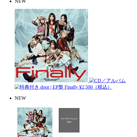
NEW
door | EP盤
Finally
¥2,500（税込）
NEW