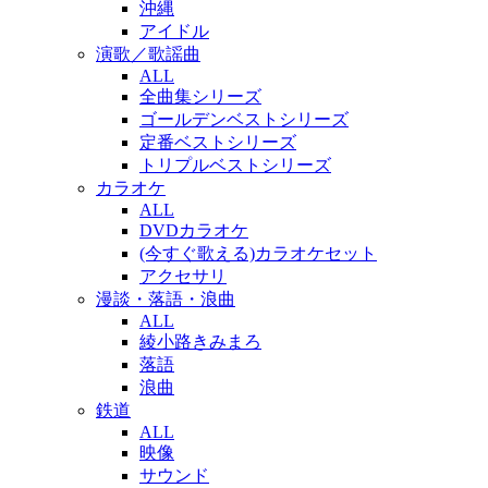
沖縄
アイドル
演歌／歌謡曲
ALL
全曲集シリーズ
ゴールデンベストシリーズ
定番ベストシリーズ
トリプルベストシリーズ
カラオケ
ALL
DVDカラオケ
(今すぐ歌える)カラオケセット
アクセサリ
漫談・落語・浪曲
ALL
綾小路きみまろ
落語
浪曲
鉄道
ALL
映像
サウンド