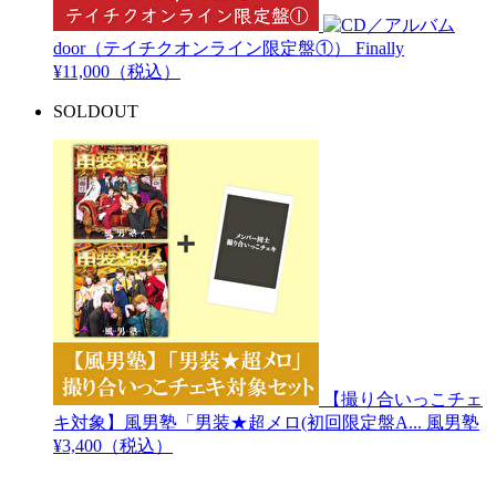
door（テイチクオンライン限定盤①）
Finally
¥11,000（税込）
SOLDOUT
【撮り合いっこチェ
キ対象】風男塾「男装★超メロ(初回限定盤A...
風男塾
¥3,400（税込）