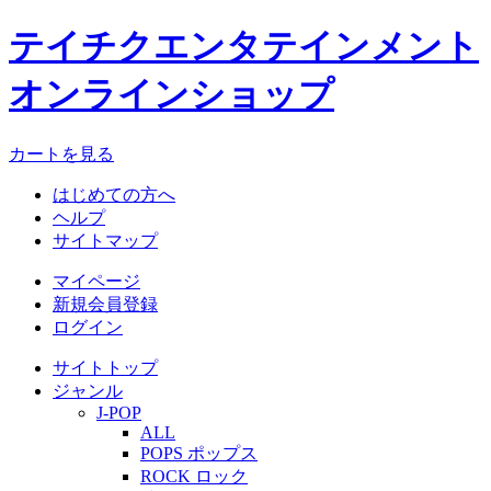
テイチクエンタテインメント
オンラインショップ
カートを見る
はじめての方へ
ヘルプ
サイトマップ
マイページ
新規会員登録
ログイン
サイトトップ
ジャンル
J-POP
ALL
POPS ポップス
ROCK ロック