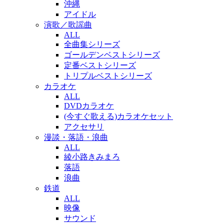
沖縄
アイドル
演歌／歌謡曲
ALL
全曲集シリーズ
ゴールデンベストシリーズ
定番ベストシリーズ
トリプルベストシリーズ
カラオケ
ALL
DVDカラオケ
(今すぐ歌える)カラオケセット
アクセサリ
漫談・落語・浪曲
ALL
綾小路きみまろ
落語
浪曲
鉄道
ALL
映像
サウンド