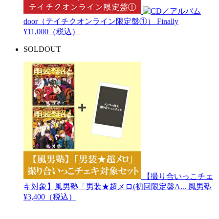
door（テイチクオンライン限定盤①）
Finally
¥11,000（税込）
SOLDOUT
【撮り合いっこチェ
キ対象】風男塾「男装★超メロ(初回限定盤A...
風男塾
¥3,400（税込）