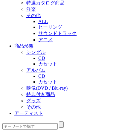
特選カタログ商品
洋楽
その他
ALL
ヒーリング
サウンドトラック
アニメ
商品形態
シングル
CD
カセット
アルバム
CD
カセット
映像(DVD / Blu-ray)
特典付き商品
グッズ
その他
アーティスト