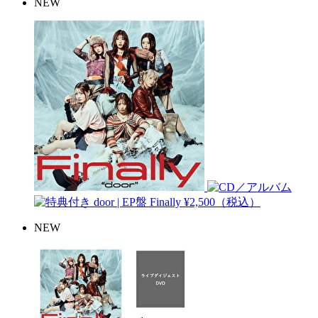
NEW
door | EP盤
Finally
¥2,500（税込）
NEW