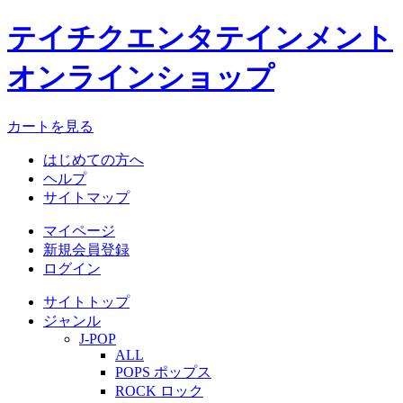
テイチクエンタテインメント
オンラインショップ
カートを見る
はじめての方へ
ヘルプ
サイトマップ
マイページ
新規会員登録
ログイン
サイトトップ
ジャンル
J-POP
ALL
POPS ポップス
ROCK ロック