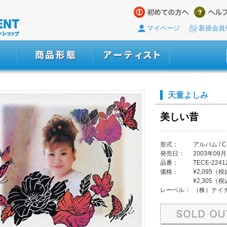
マイページ
新規会員
天童よしみ
美しい昔
形式：
アルバム / C
発売日：
2003年09月
品番：
TECE-2241
価格：
¥2,095（
¥2,305（
レーベル：
（株）テイ