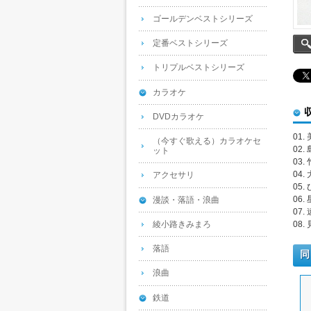
ゴールデンベストシリーズ
定番ベストシリーズ
トリプルベストシリーズ
カラオケ
DVDカラオケ
01.
（今すぐ歌える）カラオケセ
02.
ット
03
04
アクセサリ
05.
06
漫談・落語・浪曲
07
綾小路きみまろ
08
落語
同
浪曲
鉄道