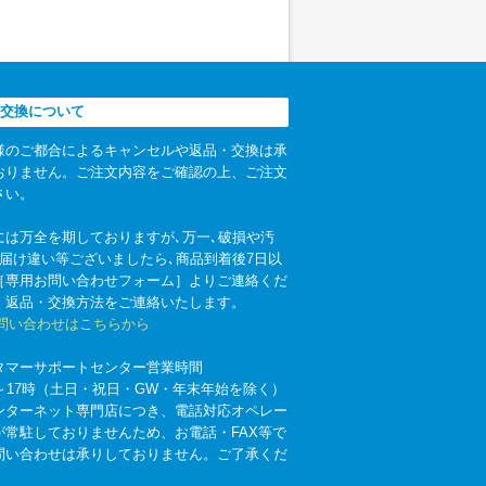
交換について
様のご都合によるキャンセルや返品・交換は承
おりません。ご注文内容をご確認の上、ご注文
さい。
には万全を期しておりますが､万一､破損や汚
お届け違い等ございましたら､商品到着後7日以
［専用お問い合わせフォーム］よりご連絡くだ
。返品・交換方法をご連絡いたします。
お問い合わせはこちらから
タマーサポートセンター営業時間
時～17時（土日・祝日・GW・年末年始を除く）
ンターネット専門店につき、電話対応オペレー
が常駐しておりませんため、お電話・FAX等で
問い合わせは承りしておりません。ご了承くだ
。