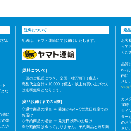
送料について
返品
支払い
配送は、ヤマト運輸にてお届けいたします。
お客
って
くだ
品質
れ､
[送料について]
内に
一回のご配送につき、全国一律770円（税込）
さい
商品代金合計￥10,000（税込）以上お買い上げの方
ード
>>
は送料無料となります。
可とな
カス
[商品お届けまでの日数]
10
◇通常商品の場合 ⇒ 受注から4～5営業日程度での
※イ
の他に
お届け
ター
けの際
◇予約商品の場合 ⇒ 発売日以降のお届け
のお
ただき
※分割配送は承っておりません。予約商品と通常商
さい