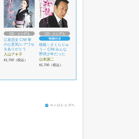
江差恋女 C/W 華
の心意気/シアワセ
桜龍～さくらりゅ
をありがとう
う～ C/W みんな
野球少年だった
入山アキ子
山本譲二
¥1,700（税込）
¥1,700（税込）