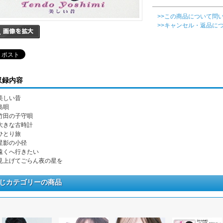
>>この商品について問
>>キャンセル・返品に
収録内容
 美しい昔
 島唄
. 竹田の子守唄
. 大きな古時計
 ひとり旅
. 星影の小径
. 遠くへ行きたい
. 見上げてごらん夜の星を
じカテゴリーの商品