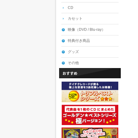
CD
カセット
映像（DVD / Blu-ray）
特典付き商品
グッズ
その他