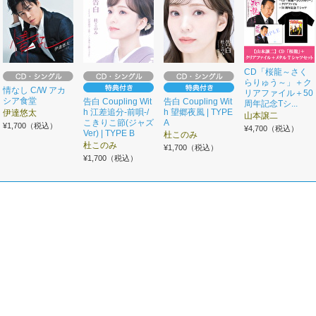
CD「桜龍～さく
らりゅう～」＋ク
情なし C/W アカ
リアファイル＋50
シア食堂
告白 Coupling Wit
告白 Coupling Wit
周年記念Tシ...
h 江差追分-前唄-/
h 望郷夜風 | TYPE
伊達悠太
山本譲二
こきりこ節(ジャズ
A
¥1,700（税込）
¥4,700（税込）
Ver) | TYPE B
杜このみ
杜このみ
¥1,700（税込）
¥1,700（税込）