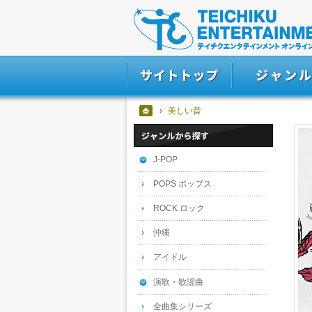
美しい昔
J-POP
POPS ポップス
ROCK ロック
沖縄
アイドル
演歌・歌謡曲
全曲集シリーズ