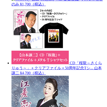
のみ
¥1,700（税込）
CD「桜龍～さくら
りゅう～」＋クリアファイル＋50周年記念Tシ...
山本
譲二
¥4,700（税込）