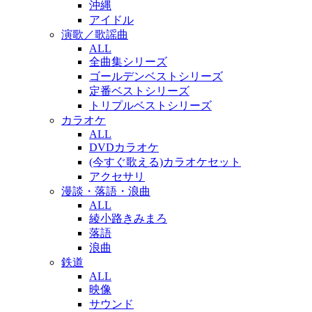
沖縄
アイドル
演歌／歌謡曲
ALL
全曲集シリーズ
ゴールデンベストシリーズ
定番ベストシリーズ
トリプルベストシリーズ
カラオケ
ALL
DVDカラオケ
(今すぐ歌える)カラオケセット
アクセサリ
漫談・落語・浪曲
ALL
綾小路きみまろ
落語
浪曲
鉄道
ALL
映像
サウンド