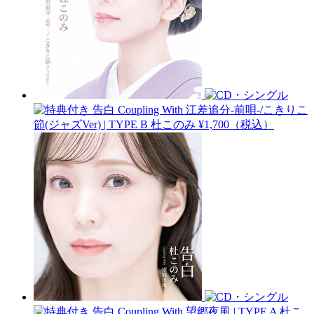
告白 Coupling With 江差追分-前唄-/こきりこ
節(ジャズVer) | TYPE B
杜このみ
¥1,700（税込）
告白 Coupling With 望郷夜風 | TYPE A
杜こ