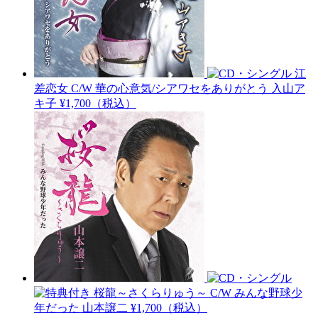
江
差恋女 C/W 華の心意気/シアワセをありがとう
入山ア
キ子
¥1,700（税込）
桜龍～さくらりゅう～ C/W みんな野球少
年だった
山本譲二
¥1,700（税込）