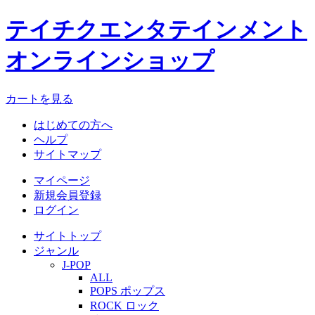
テイチクエンタテインメント
オンラインショップ
カートを見る
はじめての方へ
ヘルプ
サイトマップ
マイページ
新規会員登録
ログイン
サイトトップ
ジャンル
J-POP
ALL
POPS ポップス
ROCK ロック