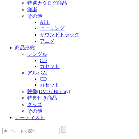
特選カタログ商品
洋楽
その他
ALL
ヒーリング
サウンドトラック
アニメ
商品形態
シングル
CD
カセット
アルバム
CD
カセット
映像(DVD / Blu-ray)
特典付き商品
グッズ
その他
アーティスト