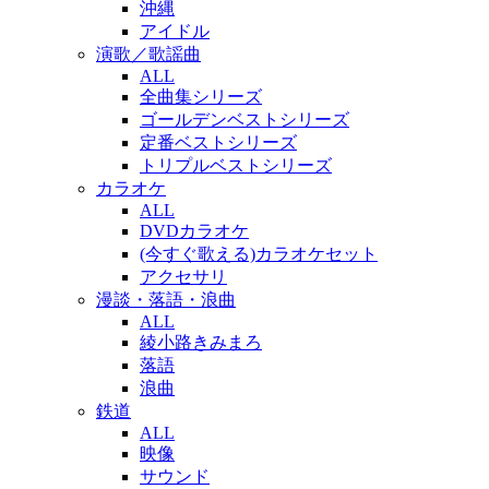
沖縄
アイドル
演歌／歌謡曲
ALL
全曲集シリーズ
ゴールデンベストシリーズ
定番ベストシリーズ
トリプルベストシリーズ
カラオケ
ALL
DVDカラオケ
(今すぐ歌える)カラオケセット
アクセサリ
漫談・落語・浪曲
ALL
綾小路きみまろ
落語
浪曲
鉄道
ALL
映像
サウンド