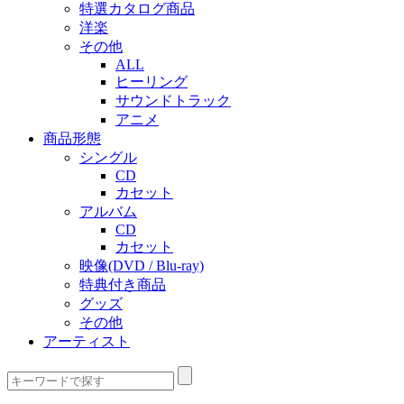
特選カタログ商品
洋楽
その他
ALL
ヒーリング
サウンドトラック
アニメ
商品形態
シングル
CD
カセット
アルバム
CD
カセット
映像(DVD / Blu-ray)
特典付き商品
グッズ
その他
アーティスト