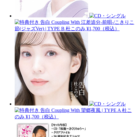
告白 Coupling With 江差追分-前唄-/こきりこ
節(ジャズVer) | TYPE B
杜このみ
¥1,700（税込）
告白 Coupling With 望郷夜風 | TYPE A
杜こ
のみ
¥1,700（税込）