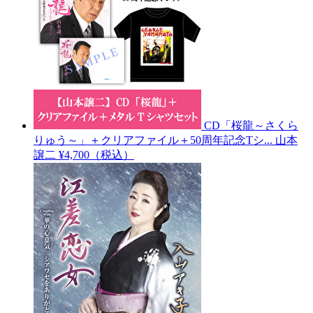
CD「桜龍～さくら
りゅう～」＋クリアファイル＋50周年記念Tシ...
山本
譲二
¥4,700（税込）