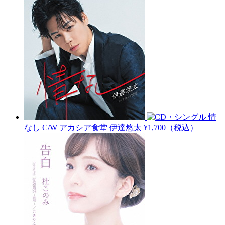
情
なし C/W アカシア食堂
伊達悠太
¥1,700（税込）