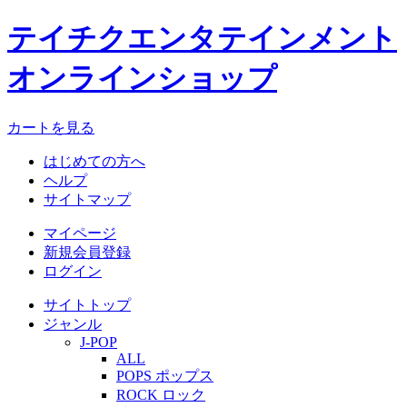
テイチクエンタテインメント
オンラインショップ
カートを見る
はじめての方へ
ヘルプ
サイトマップ
マイページ
新規会員登録
ログイン
サイトトップ
ジャンル
J-POP
ALL
POPS ポップス
ROCK ロック