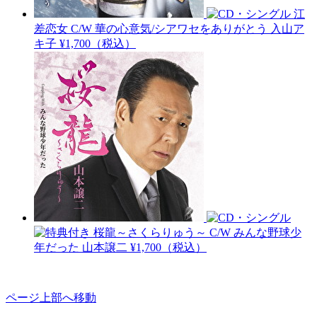
江
差恋女 C/W 華の心意気/シアワセをありがとう
入山ア
キ子
¥1,700（税込）
桜龍～さくらりゅう～ C/W みんな野球少
年だった
山本譲二
¥1,700（税込）
ページ上部へ移動