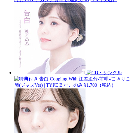
告白 Coupling With 江差追分-前唄-/こきりこ
節(ジャズVer) | TYPE B
杜このみ
¥1,700（税込）