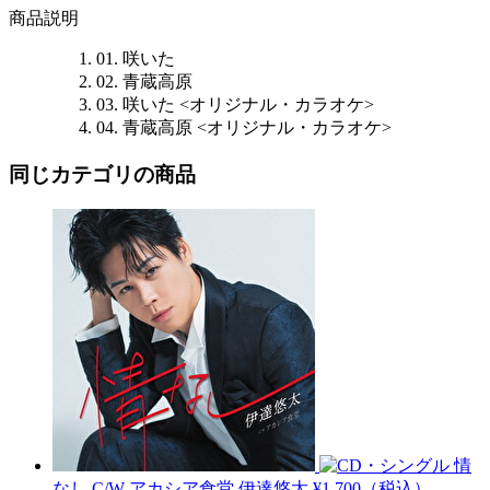
商品説明
01. 咲いた
02. 青蔵高原
03. 咲いた <オリジナル・カラオケ>
04. 青蔵高原 <オリジナル・カラオケ>
同じカテゴリの商品
情
なし C/W アカシア食堂
伊達悠太
¥1,700（税込）