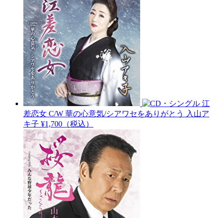
江
差恋女 C/W 華の心意気/シアワセをありがとう
入山ア
キ子
¥1,700（税込）