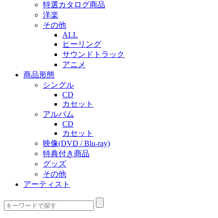
特選カタログ商品
洋楽
その他
ALL
ヒーリング
サウンドトラック
アニメ
商品形態
シングル
CD
カセット
アルバム
CD
カセット
映像(DVD / Blu-ray)
特典付き商品
グッズ
その他
アーティスト