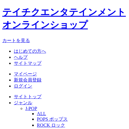
テイチクエンタテインメント
オンラインショップ
カートを見る
はじめての方へ
ヘルプ
サイトマップ
マイページ
新規会員登録
ログイン
サイトトップ
ジャンル
J-POP
ALL
POPS ポップス
ROCK ロック