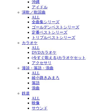
沖縄
アイドル
演歌／歌謡曲
ALL
全曲集シリーズ
ゴールデンベストシリーズ
定番ベストシリーズ
トリプルベストシリーズ
カラオケ
ALL
DVDカラオケ
(今すぐ歌える)カラオケセット
アクセサリ
漫談・落語・浪曲
ALL
綾小路きみまろ
落語
浪曲
鉄道
ALL
映像
サウンド