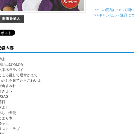
>>この商品について問
>>キャンセル・返品に
収録内容
 弟よ
. 想い出ぼろぼろ
. 六本木ララバイ
. こころ乱して運命かえて
. わたしを棄てたらこわいよ
. 街角すみれ
 ひきょう
USAGI
 落日
何よ!!
. 淋しい天使
 とまり木
 酔ヶ浜
. ラスト・ラブ