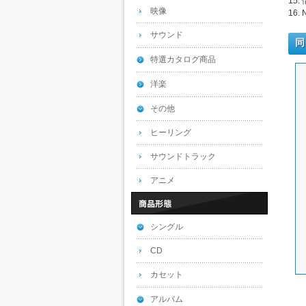
15.
映像
16.
サウンド
同
特選カタログ商品
洋楽
その他
ヒーリング
サウンドトラック
アニメ
シングル
CD
カセット
アルバム