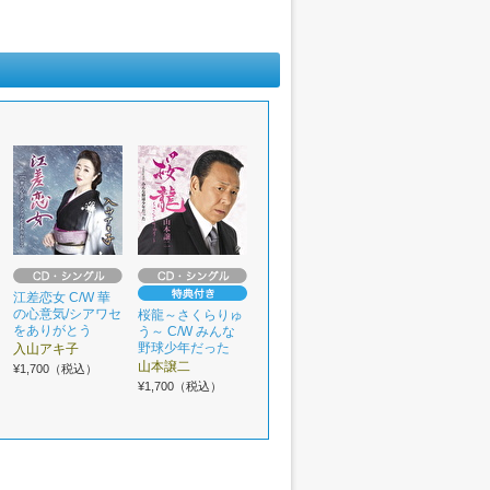
江差恋女 C/W 華
の心意気/シアワセ
桜龍～さくらりゅ
をありがとう
う～ C/W みんな
野球少年だった
入山アキ子
山本譲二
¥1,700（税込）
¥1,700（税込）