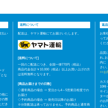
送料について
返品
支払い
配送は、ヤマト運輸にてお届けいたします。
お客
って
くだ
品質
れ､
[送料について]
内に
一回のご配送につき、全国一律770円（税込）
さい
商品代金合計￥10,000（税込）以上お買い上げの方
ード
>>
は送料無料となります。
可とな
カス
[商品お届けまでの日数]
10
◇通常商品の場合 ⇒ 受注から4～5営業日程度での
※イ
の他に
お届け
ター
けの際
◇予約商品の場合 ⇒ 発売日以降のお届け
のお
ただき
※分割配送は承っておりません。予約商品と通常商
さい