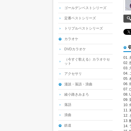
ゴールデンベストシリーズ
定番ベストシリーズ
トリプルベストシリーズ
カラオケ
DVDカラオケ
01.
（今すぐ歌える）カラオケセ
02
ット
03
04
アクセサリ
05
06
漫談・落語・浪曲
07.
綾小路きみまろ
08. 
09.
落語
10. 
11
浪曲
12.
13.
鉄道
14