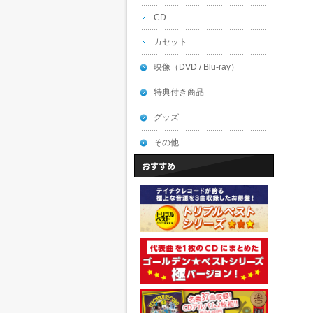
CD
カセット
映像（DVD / Blu-ray）
特典付き商品
グッズ
その他