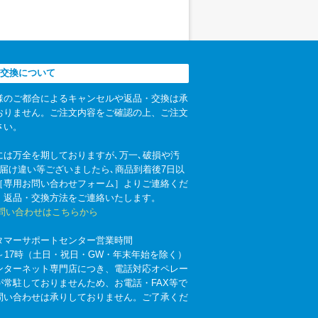
交換について
様のご都合によるキャンセルや返品・交換は承
おりません。ご注文内容をご確認の上、ご注文
さい。
には万全を期しておりますが､万一､破損や汚
お届け違い等ございましたら､商品到着後7日以
［専用お問い合わせフォーム］よりご連絡くだ
。返品・交換方法をご連絡いたします。
お問い合わせはこちらから
タマーサポートセンター営業時間
時～17時（土日・祝日・GW・年末年始を除く）
ンターネット専門店につき、電話対応オペレー
が常駐しておりませんため、お電話・FAX等で
問い合わせは承りしておりません。ご了承くだ
。