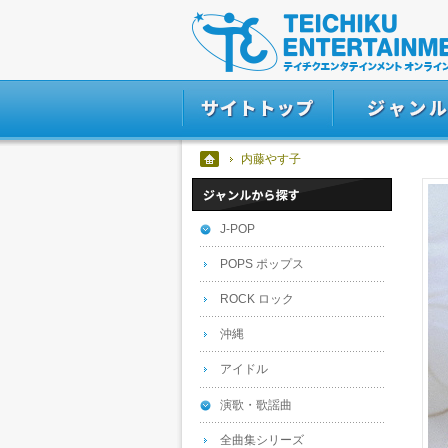
内藤やす子
J-POP
POPS ポップス
ROCK ロック
沖縄
アイドル
演歌・歌謡曲
全曲集シリーズ