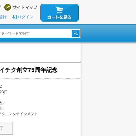
登録
ログイン
テイチク創立75周年記念
D
23日
税抜）
税込）
チクエンタテインメント