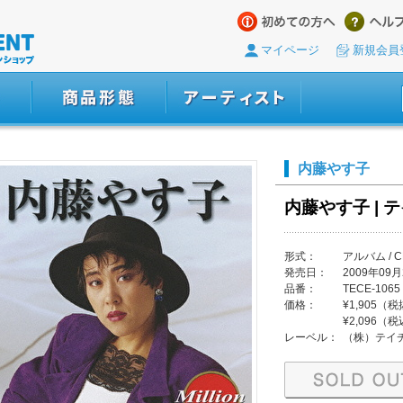
マイページ
新規会員
内藤やす子
内藤やす子 | 
形式：
アルバム / C
発売日：
2009年09月
品番：
TECE-1065
価格：
¥1,905（
¥2,096（
レーベル：
（株）テイ