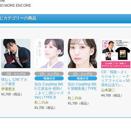
 情断
 NO MORE ENCORE
じカテゴリーの商品
CD「桜龍～さく
らりゅう～」＋ク
情なし C/W アカ
リアファイル＋50
シア食堂
告白 Coupling Wit
告白 Coupling Wit
周年記念Tシ...
h 江差追分-前唄-/
h 望郷夜風 | TYPE
伊達悠太
山本譲二
こきりこ節(ジャズ
A
¥1,700（税込）
¥4,700（税込）
Ver) | TYPE B
杜このみ
杜このみ
¥1,700（税込）
¥1,700（税込）