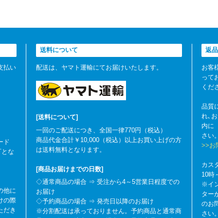
送料について
返品
支払い
配送は、ヤマト運輸にてお届けいたします。
お客
って
くだ
品質
れ､
[送料について]
内に
一回のご配送につき、全国一律770円（税込）
さい
商品代金合計￥10,000（税込）以上お買い上げの方
ード
>>
は送料無料となります。
可とな
カス
[商品お届けまでの日数]
10
◇通常商品の場合 ⇒ 受注から4～5営業日程度での
※イ
の他に
お届け
ター
けの際
◇予約商品の場合 ⇒ 発売日以降のお届け
のお
ただき
※分割配送は承っておりません。予約商品と通常商
さい