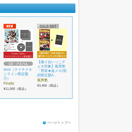
【撮り合いっこチ
ェキ対象】風男塾
door（テイチクオ
「男装★超メロ(初
ンライン限定盤
回限定盤A...
①）
風男塾
Finally
¥3,400（税込）
¥11,000（税込）