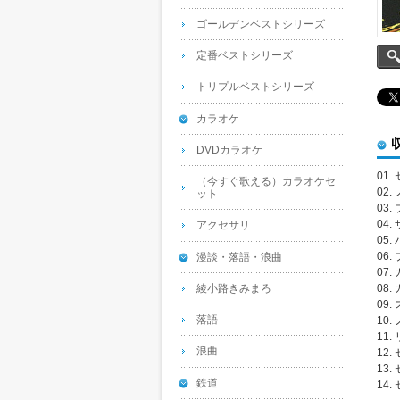
ゴールデンベストシリーズ
定番ベストシリーズ
トリプルベストシリーズ
カラオケ
DVDカラオケ
01
（今すぐ歌える）カラオケセ
02
ット
03
04
アクセサリ
05
06
漫談・落語・浪曲
07
綾小路きみまろ
08
09
落語
10
11
浪曲
12.
13.
鉄道
14.