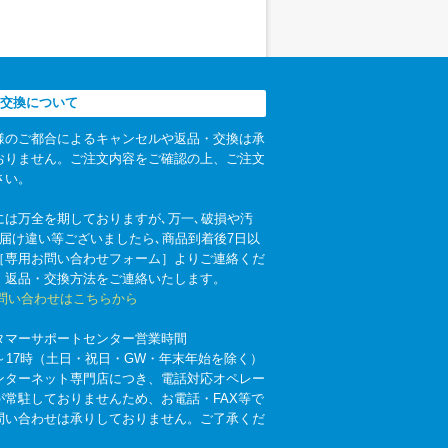
交換について
様のご都合によるキャンセルや返品・交換は承
おりません。ご注文内容をご確認の上、ご注文
さい。
には万全を期しておりますが､万一､破損や汚
お届け違い等ございましたら､商品到着後7日以
［専用お問い合わせフォーム］よりご連絡くだ
。返品・交換方法をご連絡いたします。
お問い合わせはこちらから
タマーサポートセンター営業時間
時～17時（土日・祝日・GW・年末年始を除く）
ンターネット専門店につき、電話対応オペレー
が常駐しておりませんため、お電話・FAX等で
問い合わせは承りしておりません。ご了承くだ
。