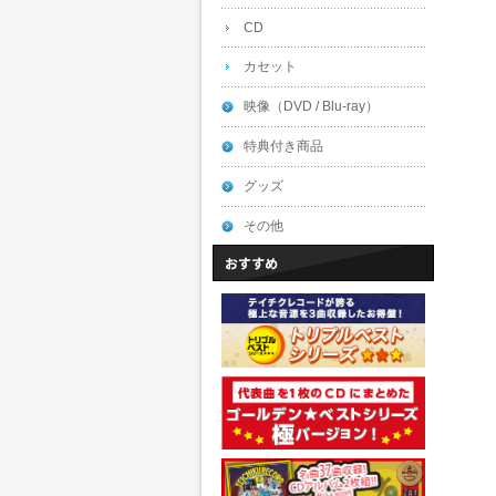
CD
カセット
映像（DVD / Blu-ray）
特典付き商品
グッズ
その他