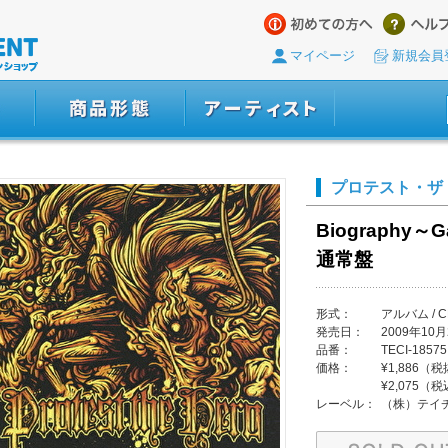
マイページ
新規会員
プロテスト・ザ
Biography～Gal
通常盤
形式：
アルバム / C
発売日：
2009年10月
品番：
TECI-18575
価格：
¥1,886（
¥2,075（
レーベル：
（株）テイ