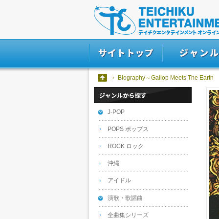
Biography～Gallop Meets The Earth
J-POP
POPS ポップス
ROCK ロック
沖縄
アイドル
演歌・歌謡曲
全曲集シリーズ