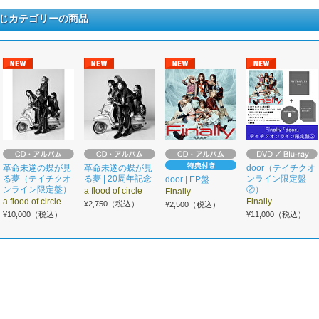
じカテゴリーの商品
革命未遂の蝶が見
革命未遂の蝶が見
door（テイチクオ
る夢（テイチクオ
る夢 | 20周年記念
ンライン限定盤
door | EP盤
ンライン限定盤）
②）
a flood of circle
Finally
a flood of circle
Finally
¥2,750（税込）
¥2,500（税込）
¥10,000（税込）
¥11,000（税込）