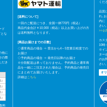
くだ
品質
れ､
[送料について]
内に
一回のご配送につき、全国一律770円（税込）
さい
商品代金合計￥10,000（税込）以上お買い上げの方
ード
>>
は送料無料となります。
可とな
カス
[商品お届けまでの日数]
10
◇通常商品の場合 ⇒ 受注から4～5営業日程度での
※イ
の他に
お届け
ター
けの際
◇予約商品の場合 ⇒ 発売日以降のお届け
のお
ただき
※分割配送は承っておりません。予約商品と通常商
さい
品を一緒にご注文された場合は、予約商品の発売日
にまとめてお届けいたします。
オリ
詳細は
こちら
込）
込）
込）
税込）
数料