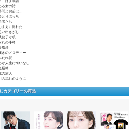
. よこはま物語
. ある女の詩
. 時間よお前は…
. ひとりぼっち
 勇者たち
. おまえに惚れた
. 思い出さがし
. 残侠子守唄
. おれの小樽
 愛燦燦
. 嘆きのメロディー
 みだれ髪
. わが人生に悔いなし
 塩屋崎
 北の旅人
. 川の流れのように
じカテゴリーの商品