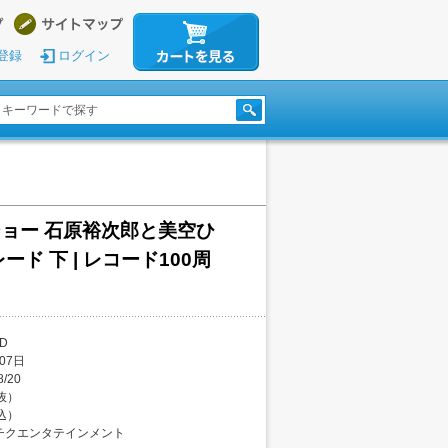
登録
ログイン
ョー 石原裕次郎と美空ひ
ード 下 | レコード100周
D
07日
8/20
税抜）
税込）
チクエンタテインメント