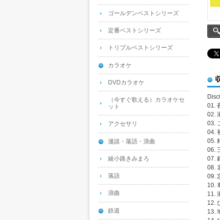
ゴールデンベストシリーズ
定番ベストシリーズ
トリプルベストシリーズ
カラオケ
DVDカラオケ
Disc
（今すぐ歌える）カラオケセ
01
ット
02.
03.
アクセサリ
04.
05.
漫談・落語・浪曲
06.
綾小路きみまろ
07.
08.
落語
09
10.
浪曲
11.
12
鉄道
13.