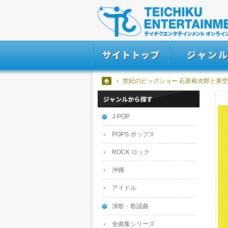
世紀のビッグショー 石原裕次郎と美空
J-POP
POPS ポップス
ROCK ロック
沖縄
アイドル
演歌・歌謡曲
全曲集シリーズ