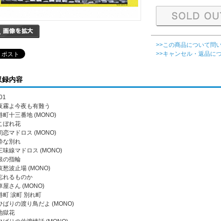
>>この商品について問
>>キャンセル・返品に
収録内容
01
. 夜霧よ今夜も有難う
 港町十三番地 (MONO)
 こぼれ花
 初恋マドロス (MONO)
 粋な別れ
 三味線マドロス (MONO)
 銀の指輪
 哀愁波止場 (MONO)
. 忘れるものか
 車屋さん (MONO)
 港町 涙町 別れ町
. ひばりの渡り鳥だよ (MONO)
 地獄花