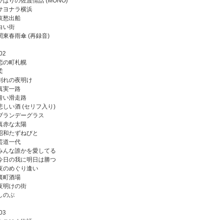
 ひばりの佐渡情話 (MONO)
. サヨナラ横浜
 哀愁出船
 白い街
 関東春雨傘 (再録音)
02
. 恋の町札幌
柔
. 別れの夜明け
 真実一路
. 青い滑走路
. 悲しい酒 (セリフ入り)
. ブランデーグラス
. 真赤な太陽
. 昭和たずねびと
 芸道一代
. みんな誰かを愛してる
. 今日の我に明日は勝つ
. 夜のめぐり逢い
 裏町酒場
. 夜明けの街
 しのぶ
03