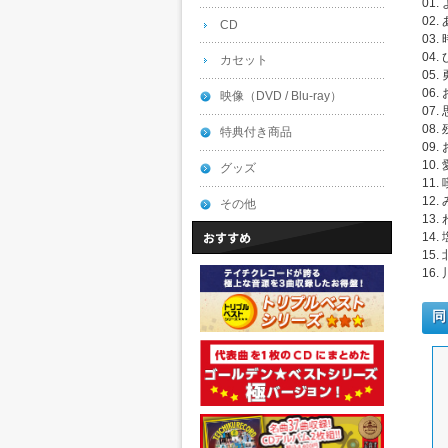
01
02
CD
03
04
カセット
05.
06
映像（DVD / Blu-ray）
07
08
特典付き商品
09
10.
グッズ
11
12.
その他
13
14.
15.
16
同