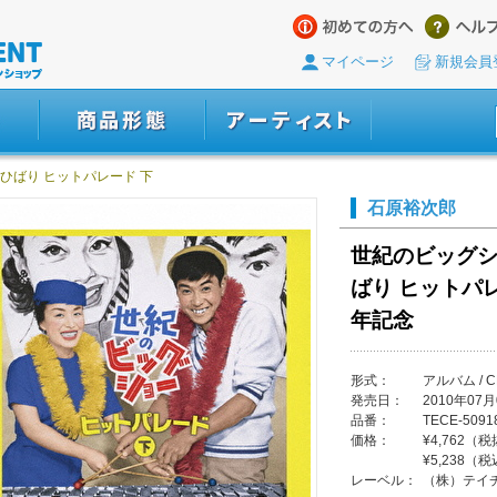
マイページ
新規会員
ひばり ヒットパレード 下
石原裕次郎
世紀のビッグシ
ばり ヒットパレ
年記念
形式：
アルバム / C
発売日：
2010年07月
品番：
TECE-5091
価格：
¥4,762（
¥5,238（
レーベル：
（株）テイ