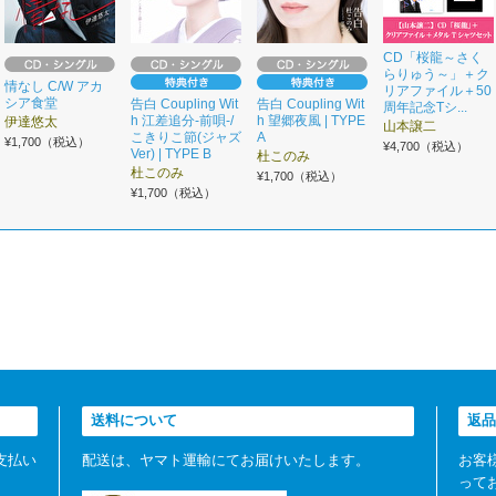
CD「桜龍～さく
らりゅう～」＋ク
情なし C/W アカ
リアファイル＋50
シア食堂
告白 Coupling Wit
告白 Coupling Wit
周年記念Tシ...
h 江差追分-前唄-/
h 望郷夜風 | TYPE
伊達悠太
山本譲二
こきりこ節(ジャズ
A
¥1,700（税込）
¥4,700（税込）
Ver) | TYPE B
杜このみ
杜このみ
¥1,700（税込）
¥1,700（税込）
送料について
返品
支払い
配送は、ヤマト運輸にてお届けいたします。
お客
って