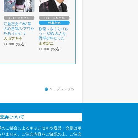
江差恋女 C/W 華
の心意気/シアワセ
桜龍～さくらりゅ
をありがとう
う～ C/W みんな
野球少年だった
入山アキ子
山本譲二
¥1,700（税込）
¥1,700（税込）
交換について
様のご都合によるキャンセルや返品・交換は承
おりません。ご注文内容をご確認の上、ご注文