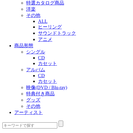
特選カタログ商品
洋楽
その他
ALL
ヒーリング
サウンドトラック
アニメ
商品形態
シングル
CD
カセット
アルバム
CD
カセット
映像(DVD / Blu-ray)
特典付き商品
グッズ
その他
アーティスト