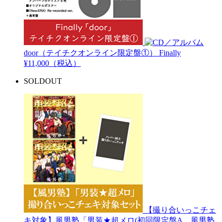
door（テイチクオンライン限定盤①）
Finally
¥11,000（税込）
SOLDOUT
【撮り合いっこチェ
キ対象】風男塾「男装★超メロ(初回限定盤A...
風男塾