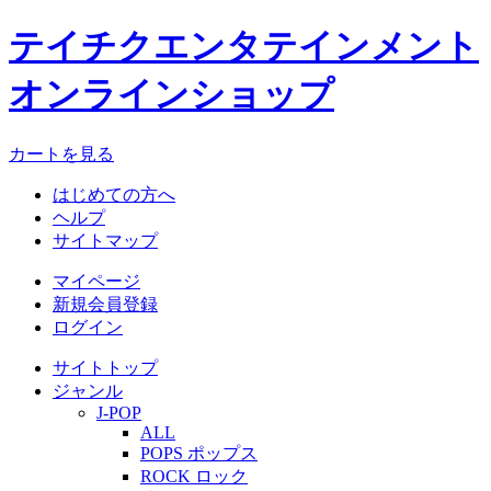
テイチクエンタテインメント
オンラインショップ
カートを見る
はじめての方へ
ヘルプ
サイトマップ
マイページ
新規会員登録
ログイン
サイトトップ
ジャンル
J-POP
ALL
POPS ポップス
ROCK ロック