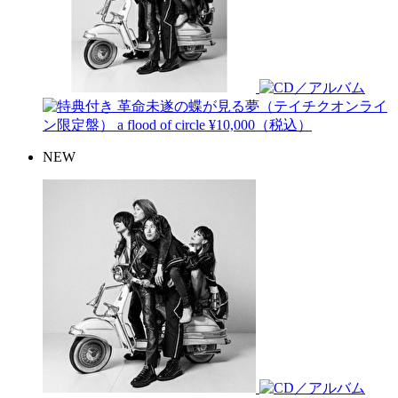
革命未遂の蝶が見る夢（テイチクオンライ
ン限定盤）
a flood of circle
¥10,000（税込）
NEW