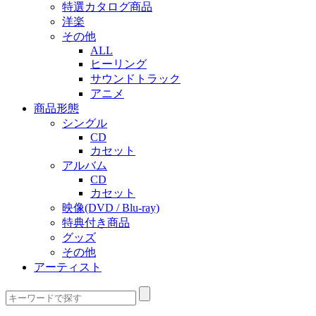
特選カタログ商品
洋楽
その他
ALL
ヒーリング
サウンドトラック
アニメ
商品形態
シングル
CD
カセット
アルバム
CD
カセット
映像(DVD / Blu-ray)
特典付き商品
グッズ
その他
アーティスト