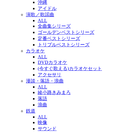
沖縄
アイドル
演歌／歌謡曲
ALL
全曲集シリーズ
ゴールデンベストシリーズ
定番ベストシリーズ
トリプルベストシリーズ
カラオケ
ALL
DVDカラオケ
(今すぐ歌える)カラオケセット
アクセサリ
漫談・落語・浪曲
ALL
綾小路きみまろ
落語
浪曲
鉄道
ALL
映像
サウンド