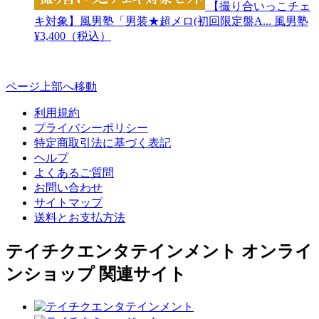
【撮り合いっこチェ
キ対象】風男塾「男装★超メロ(初回限定盤A...
風男塾
¥3,400（税込）
ページ上部へ移動
利用規約
プライバシーポリシー
特定商取引法に基づく表記
ヘルプ
よくあるご質問
お問い合わせ
サイトマップ
送料とお支払方法
テイチクエンタテインメント オンライ
ンショップ 関連サイト