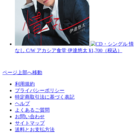
情
なし C/W アカシア食堂
伊達悠太
¥1,700（税込）
ページ上部へ移動
利用規約
プライバシーポリシー
特定商取引法に基づく表記
ヘルプ
よくあるご質問
お問い合わせ
サイトマップ
送料とお支払方法