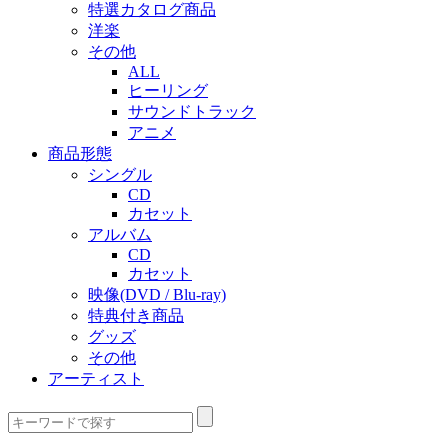
特選カタログ商品
洋楽
その他
ALL
ヒーリング
サウンドトラック
アニメ
商品形態
シングル
CD
カセット
アルバム
CD
カセット
映像(DVD / Blu-ray)
特典付き商品
グッズ
その他
アーティスト