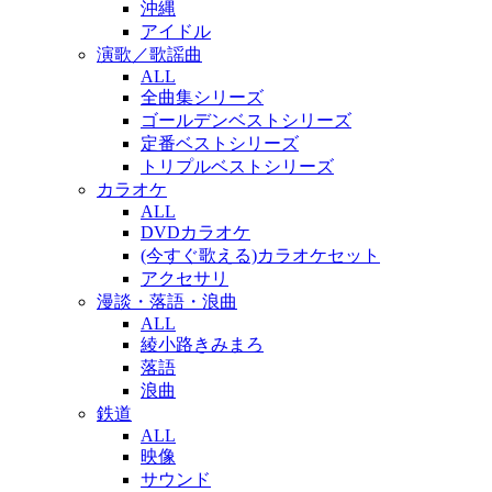
沖縄
アイドル
演歌／歌謡曲
ALL
全曲集シリーズ
ゴールデンベストシリーズ
定番ベストシリーズ
トリプルベストシリーズ
カラオケ
ALL
DVDカラオケ
(今すぐ歌える)カラオケセット
アクセサリ
漫談・落語・浪曲
ALL
綾小路きみまろ
落語
浪曲
鉄道
ALL
映像
サウンド