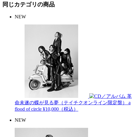
同じカテゴリの商品
NEW
革
命未遂の蝶が見る夢（テイチクオンライン限定盤）
a
flood of circle
¥10,000（税込）
NEW