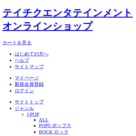
テイチクエンタテインメント
オンラインショップ
カートを見る
はじめての方へ
ヘルプ
サイトマップ
マイページ
新規会員登録
ログイン
サイトトップ
ジャンル
J-POP
ALL
POPS ポップス
ROCK ロック