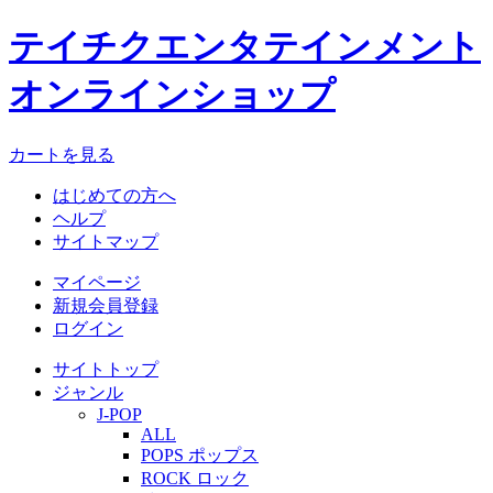
テイチクエンタテインメント
オンラインショップ
カートを見る
はじめての方へ
ヘルプ
サイトマップ
マイページ
新規会員登録
ログイン
サイトトップ
ジャンル
J-POP
ALL
POPS ポップス
ROCK ロック