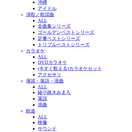
沖縄
アイドル
演歌／歌謡曲
ALL
全曲集シリーズ
ゴールデンベストシリーズ
定番ベストシリーズ
トリプルベストシリーズ
カラオケ
ALL
DVDカラオケ
(今すぐ歌える)カラオケセット
アクセサリ
漫談・落語・浪曲
ALL
綾小路きみまろ
落語
浪曲
鉄道
ALL
映像
サウンド