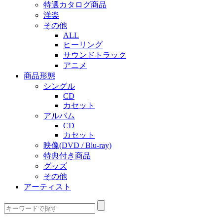
特選カタログ商品
洋楽
その他
ALL
ヒーリング
サウンドトラック
アニメ
商品形態
シングル
CD
カセット
アルバム
CD
カセット
映像(DVD / Blu-ray)
特典付き商品
グッズ
その他
アーティスト