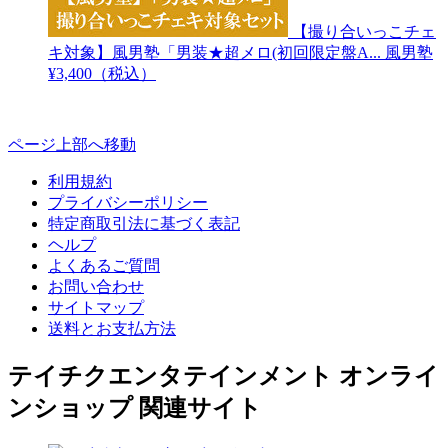
【撮り合いっこチェ
キ対象】風男塾「男装★超メロ(初回限定盤A...
風男塾
¥3,400（税込）
ページ上部へ移動
利用規約
プライバシーポリシー
特定商取引法に基づく表記
ヘルプ
よくあるご質問
お問い合わせ
サイトマップ
送料とお支払方法
テイチクエンタテインメント オンライ
ンショップ 関連サイト