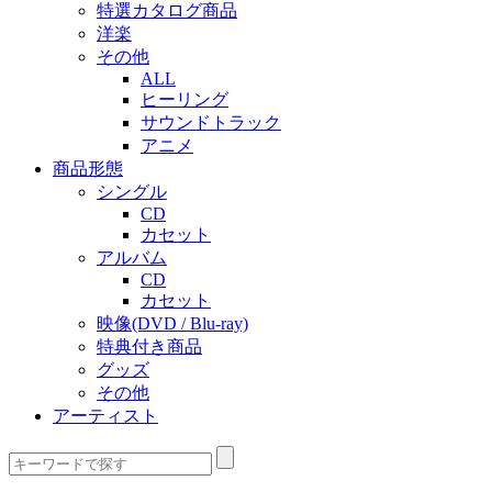
特選カタログ商品
洋楽
その他
ALL
ヒーリング
サウンドトラック
アニメ
商品形態
シングル
CD
カセット
アルバム
CD
カセット
映像(DVD / Blu-ray)
特典付き商品
グッズ
その他
アーティスト