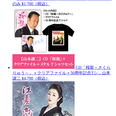
のみ
¥1,700（税込）
CD「桜龍～さくら
りゅう～」＋クリアファイル＋50周年記念Tシ...
山本
譲二
¥4,700（税込）