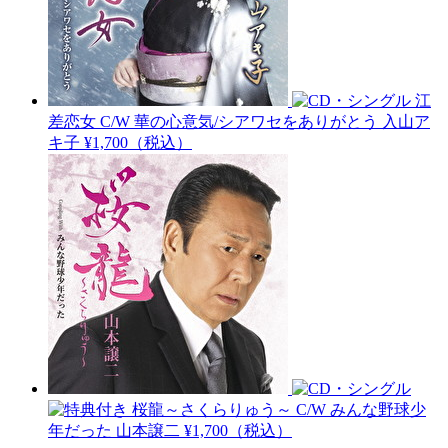
江
差恋女 C/W 華の心意気/シアワセをありがとう
入山ア
キ子
¥1,700（税込）
桜龍～さくらりゅう～ C/W みんな野球少
年だった
山本譲二
¥1,700（税込）