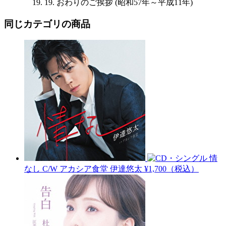
19. おわりのご挨拶 (昭和57年～平成11年)
同じカテゴリの商品
情
なし C/W アカシア食堂
伊達悠太
¥1,700（税込）