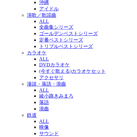
沖縄
アイドル
演歌／歌謡曲
ALL
全曲集シリーズ
ゴールデンベストシリーズ
定番ベストシリーズ
トリプルベストシリーズ
カラオケ
ALL
DVDカラオケ
(今すぐ歌える)カラオケセット
アクセサリ
漫談・落語・浪曲
ALL
綾小路きみまろ
落語
浪曲
鉄道
ALL
映像
サウンド