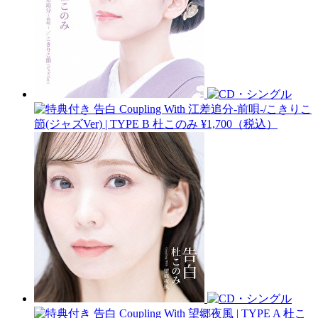
告白 Coupling With 江差追分-前唄-/こきりこ
節(ジャズVer) | TYPE B
杜このみ
¥1,700（税込）
告白 Coupling With 望郷夜風 | TYPE A
杜こ