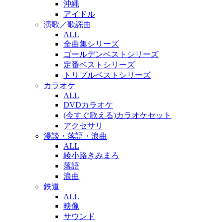
沖縄
アイドル
演歌／歌謡曲
ALL
全曲集シリーズ
ゴールデンベストシリーズ
定番ベストシリーズ
トリプルベストシリーズ
カラオケ
ALL
DVDカラオケ
(今すぐ歌える)カラオケセット
アクセサリ
漫談・落語・浪曲
ALL
綾小路きみまろ
落語
浪曲
鉄道
ALL
映像
サウンド