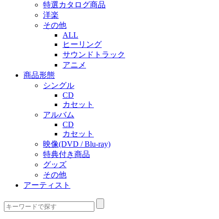
特選カタログ商品
洋楽
その他
ALL
ヒーリング
サウンドトラック
アニメ
商品形態
シングル
CD
カセット
アルバム
CD
カセット
映像(DVD / Blu-ray)
特典付き商品
グッズ
その他
アーティスト