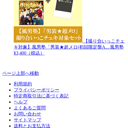
【撮り合いっこチェ
キ対象】風男塾「男装★超メロ(初回限定盤A...
風男塾
¥3,400（税込）
ページ上部へ移動
利用規約
プライバシーポリシー
特定商取引法に基づく表記
ヘルプ
よくあるご質問
お問い合わせ
サイトマップ
送料とお支払方法