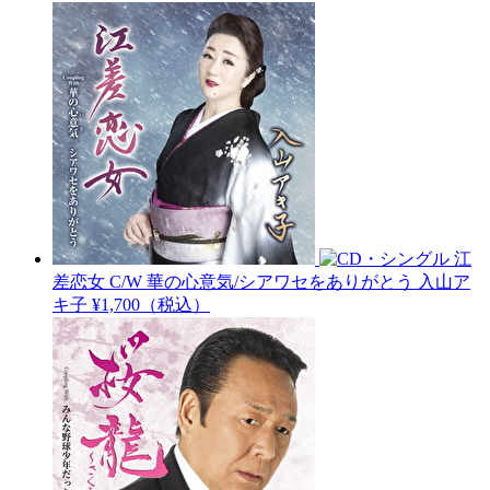
江
差恋女 C/W 華の心意気/シアワセをありがとう
入山ア
キ子
¥1,700（税込）