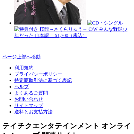
桜龍～さくらりゅう～ C/W みんな野球少
年だった
山本譲二
¥1,700（税込）
ページ上部へ移動
利用規約
プライバシーポリシー
特定商取引法に基づく表記
ヘルプ
よくあるご質問
お問い合わせ
サイトマップ
送料とお支払方法
テイチクエンタテインメント オンライ