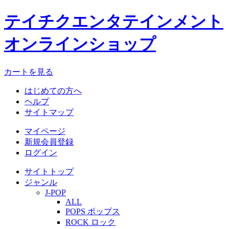
テイチクエンタテインメント
オンラインショップ
カートを見る
はじめての方へ
ヘルプ
サイトマップ
マイページ
新規会員登録
ログイン
サイトトップ
ジャンル
J-POP
ALL
POPS ポップス
ROCK ロック