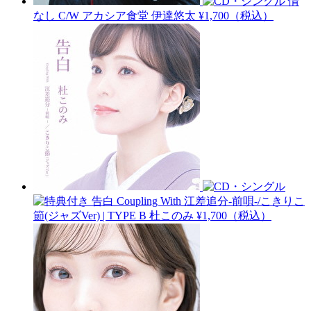
情
なし C/W アカシア食堂
伊達悠太
¥1,700（税込）
告白 Coupling With 江差追分-前唄-/こきりこ
節(ジャズVer) | TYPE B
杜このみ
¥1,700（税込）