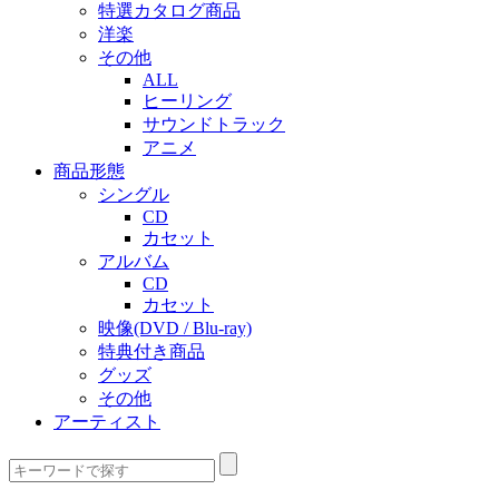
特選カタログ商品
洋楽
その他
ALL
ヒーリング
サウンドトラック
アニメ
商品形態
シングル
CD
カセット
アルバム
CD
カセット
映像(DVD / Blu-ray)
特典付き商品
グッズ
その他
アーティスト