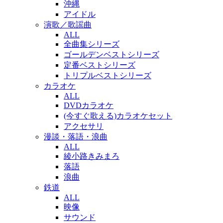
沖縄
アイドル
演歌／歌謡曲
ALL
全曲集シリーズ
ゴールデンベストシリーズ
定番ベストシリーズ
トリプルベストシリーズ
カラオケ
ALL
DVDカラオケ
(今すぐ歌える)カラオケセット
アクセサリ
漫談・落語・浪曲
ALL
綾小路きみまろ
落語
浪曲
鉄道
ALL
映像
サウンド