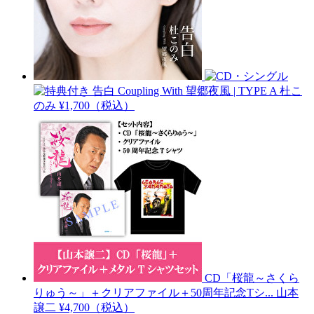
告白 Coupling With 望郷夜風 | TYPE A
杜こ
のみ
¥1,700（税込）
CD「桜龍～さくら
りゅう～」＋クリアファイル＋50周年記念Tシ...
山本
譲二
¥4,700（税込）