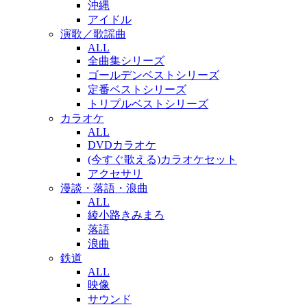
沖縄
アイドル
演歌／歌謡曲
ALL
全曲集シリーズ
ゴールデンベストシリーズ
定番ベストシリーズ
トリプルベストシリーズ
カラオケ
ALL
DVDカラオケ
(今すぐ歌える)カラオケセット
アクセサリ
漫談・落語・浪曲
ALL
綾小路きみまろ
落語
浪曲
鉄道
ALL
映像
サウンド