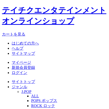
テイチクエンタテインメント
オンラインショップ
カートを見る
はじめての方へ
ヘルプ
サイトマップ
マイページ
新規会員登録
ログイン
サイトトップ
ジャンル
J-POP
ALL
POPS ポップス
ROCK ロック