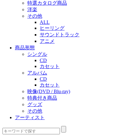
特選カタログ商品
洋楽
その他
ALL
ヒーリング
サウンドトラック
アニメ
商品形態
シングル
CD
カセット
アルバム
CD
カセット
映像(DVD / Blu-ray)
特典付き商品
グッズ
その他
アーティスト