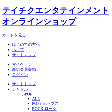
テイチクエンタテインメント
オンラインショップ
カートを見る
はじめての方へ
ヘルプ
サイトマップ
マイページ
新規会員登録
ログイン
サイトトップ
ジャンル
J-POP
ALL
POPS ポップス
ROCK ロック