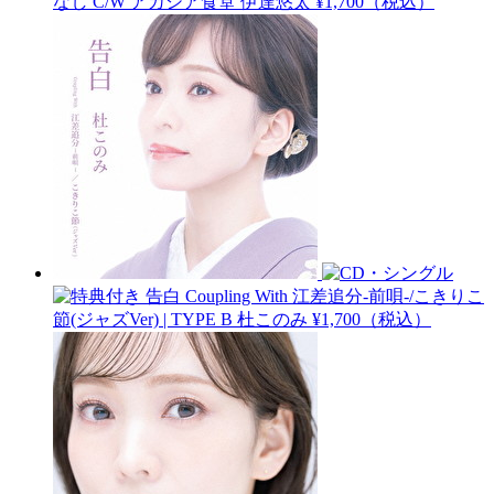
なし C/W アカシア食堂
伊達悠太
¥1,700（税込）
告白 Coupling With 江差追分-前唄-/こきりこ
節(ジャズVer) | TYPE B
杜このみ
¥1,700（税込）