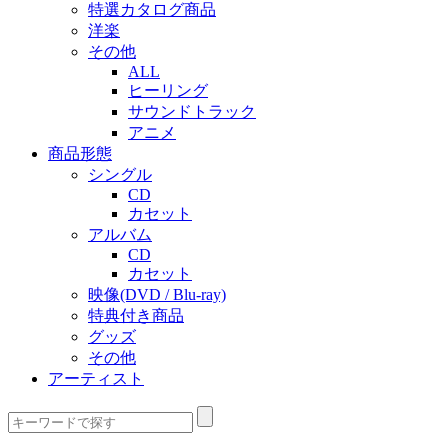
特選カタログ商品
洋楽
その他
ALL
ヒーリング
サウンドトラック
アニメ
商品形態
シングル
CD
カセット
アルバム
CD
カセット
映像(DVD / Blu-ray)
特典付き商品
グッズ
その他
アーティスト