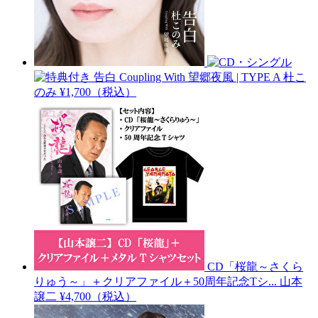
告白 Coupling With 望郷夜風 | TYPE A
杜こ
のみ
¥1,700（税込）
CD「桜龍～さくら
りゅう～」＋クリアファイル＋50周年記念Tシ...
山本
譲二
¥4,700（税込）