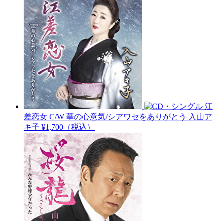
江
差恋女 C/W 華の心意気/シアワセをありがとう
入山ア
キ子
¥1,700（税込）