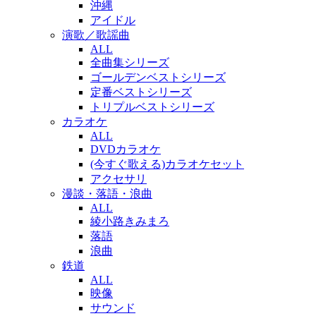
沖縄
アイドル
演歌／歌謡曲
ALL
全曲集シリーズ
ゴールデンベストシリーズ
定番ベストシリーズ
トリプルベストシリーズ
カラオケ
ALL
DVDカラオケ
(今すぐ歌える)カラオケセット
アクセサリ
漫談・落語・浪曲
ALL
綾小路きみまろ
落語
浪曲
鉄道
ALL
映像
サウンド