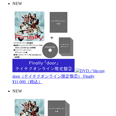
NEW
door（テイチクオンライン限定盤②）
Finally
¥11,000（税込）
NEW