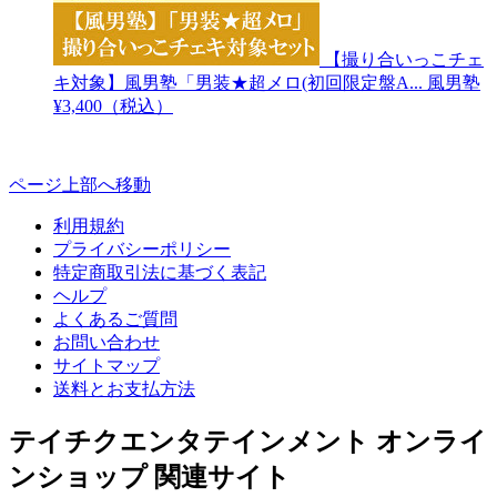
【撮り合いっこチェ
キ対象】風男塾「男装★超メロ(初回限定盤A...
風男塾
¥3,400（税込）
ページ上部へ移動
利用規約
プライバシーポリシー
特定商取引法に基づく表記
ヘルプ
よくあるご質問
お問い合わせ
サイトマップ
送料とお支払方法
テイチクエンタテインメント オンライ
ンショップ 関連サイト