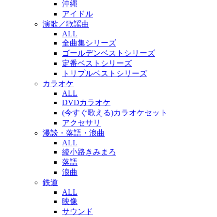
沖縄
アイドル
演歌／歌謡曲
ALL
全曲集シリーズ
ゴールデンベストシリーズ
定番ベストシリーズ
トリプルベストシリーズ
カラオケ
ALL
DVDカラオケ
(今すぐ歌える)カラオケセット
アクセサリ
漫談・落語・浪曲
ALL
綾小路きみまろ
落語
浪曲
鉄道
ALL
映像
サウンド