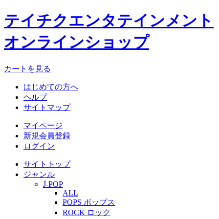
テイチクエンタテインメント
オンラインショップ
カートを見る
はじめての方へ
ヘルプ
サイトマップ
マイページ
新規会員登録
ログイン
サイトトップ
ジャンル
J-POP
ALL
POPS ポップス
ROCK ロック