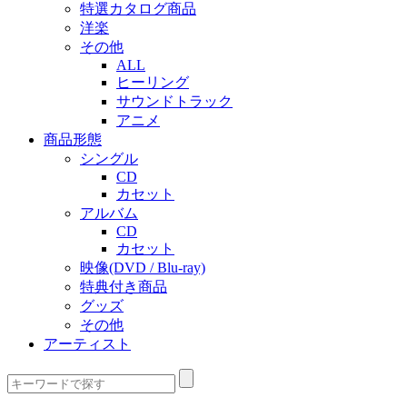
特選カタログ商品
洋楽
その他
ALL
ヒーリング
サウンドトラック
アニメ
商品形態
シングル
CD
カセット
アルバム
CD
カセット
映像(DVD / Blu-ray)
特典付き商品
グッズ
その他
アーティスト