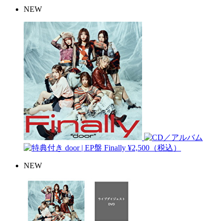
NEW
door | EP盤
Finally
¥2,500（税込）
NEW