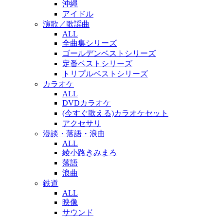
沖縄
アイドル
演歌／歌謡曲
ALL
全曲集シリーズ
ゴールデンベストシリーズ
定番ベストシリーズ
トリプルベストシリーズ
カラオケ
ALL
DVDカラオケ
(今すぐ歌える)カラオケセット
アクセサリ
漫談・落語・浪曲
ALL
綾小路きみまろ
落語
浪曲
鉄道
ALL
映像
サウンド