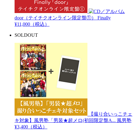
door（テイチクオンライン限定盤①）
Finally
¥11,000（税込）
SOLDOUT
【撮り合いっこチェ
キ対象】風男塾「男装★超メロ(初回限定盤A...
風男塾
¥3,400（税込）