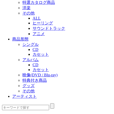
特選カタログ商品
洋楽
その他
ALL
ヒーリング
サウンドトラック
アニメ
商品形態
シングル
CD
カセット
アルバム
CD
カセット
映像(DVD / Blu-ray)
特典付き商品
グッズ
その他
アーティスト