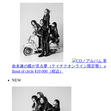
革
命未遂の蝶が見る夢（テイチクオンライン限定盤）
a
flood of circle
¥10,000（税込）
NEW