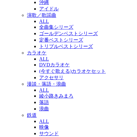
沖縄
アイドル
演歌／歌謡曲
ALL
全曲集シリーズ
ゴールデンベストシリーズ
定番ベストシリーズ
トリプルベストシリーズ
カラオケ
ALL
DVDカラオケ
(今すぐ歌える)カラオケセット
アクセサリ
漫談・落語・浪曲
ALL
綾小路きみまろ
落語
浪曲
鉄道
ALL
映像
サウンド