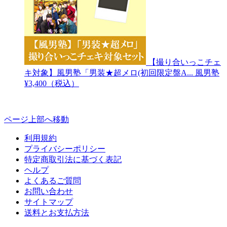
【撮り合いっこチェ
キ対象】風男塾「男装★超メロ(初回限定盤A...
風男塾
¥3,400（税込）
ページ上部へ移動
利用規約
プライバシーポリシー
特定商取引法に基づく表記
ヘルプ
よくあるご質問
お問い合わせ
サイトマップ
送料とお支払方法