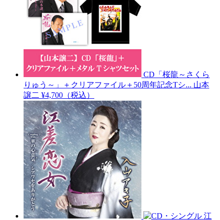
CD「桜龍～さくら
りゅう～」＋クリアファイル＋50周年記念Tシ...
山本
譲二
¥4,700（税込）
江