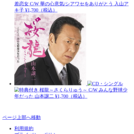
差恋女 C/W 華の心意気/シアワセをありがとう
入山ア
キ子
¥1,700（税込）
桜龍～さくらりゅう～ C/W みんな野球少
年だった
山本譲二
¥1,700（税込）
ページ上部へ移動
利用規約