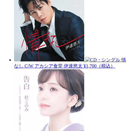
情
なし C/W アカシア食堂
伊達悠太
¥1,700（税込）