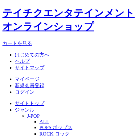
テイチクエンタテインメント
オンラインショップ
カートを見る
はじめての方へ
ヘルプ
サイトマップ
マイページ
新規会員登録
ログイン
サイトトップ
ジャンル
J-POP
ALL
POPS ポップス
ROCK ロック