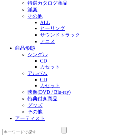
特選カタログ商品
洋楽
その他
ALL
ヒーリング
サウンドトラック
アニメ
商品形態
シングル
CD
カセット
アルバム
CD
カセット
映像(DVD / Blu-ray)
特典付き商品
グッズ
その他
アーティスト