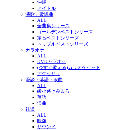
沖縄
アイドル
演歌／歌謡曲
ALL
全曲集シリーズ
ゴールデンベストシリーズ
定番ベストシリーズ
トリプルベストシリーズ
カラオケ
ALL
DVDカラオケ
(今すぐ歌える)カラオケセット
アクセサリ
漫談・落語・浪曲
ALL
綾小路きみまろ
落語
浪曲
鉄道
ALL
映像
サウンド