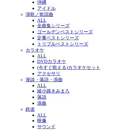
沖縄
アイドル
演歌／歌謡曲
ALL
全曲集シリーズ
ゴールデンベストシリーズ
定番ベストシリーズ
トリプルベストシリーズ
カラオケ
ALL
DVDカラオケ
(今すぐ歌える)カラオケセット
アクセサリ
漫談・落語・浪曲
ALL
綾小路きみまろ
落語
浪曲
鉄道
ALL
映像
サウンド