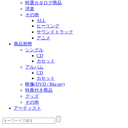
特選カタログ商品
洋楽
その他
ALL
ヒーリング
サウンドトラック
アニメ
商品形態
シングル
CD
カセット
アルバム
CD
カセット
映像(DVD / Blu-ray)
特典付き商品
グッズ
その他
アーティスト