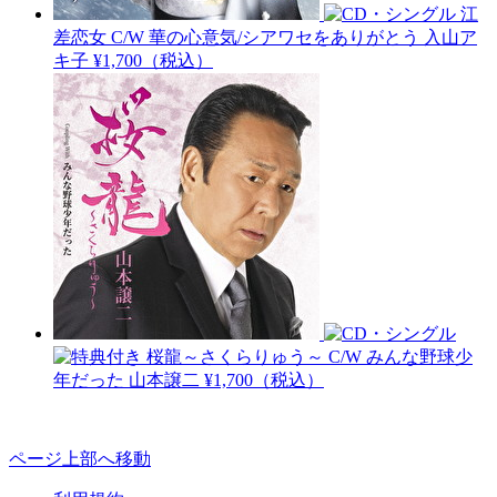
江
差恋女 C/W 華の心意気/シアワセをありがとう
入山ア
キ子
¥1,700（税込）
桜龍～さくらりゅう～ C/W みんな野球少
年だった
山本譲二
¥1,700（税込）
ページ上部へ移動