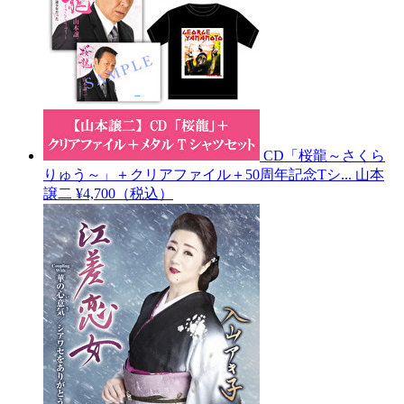
CD「桜龍～さくら
りゅう～」＋クリアファイル＋50周年記念Tシ...
山本
譲二
¥4,700（税込）