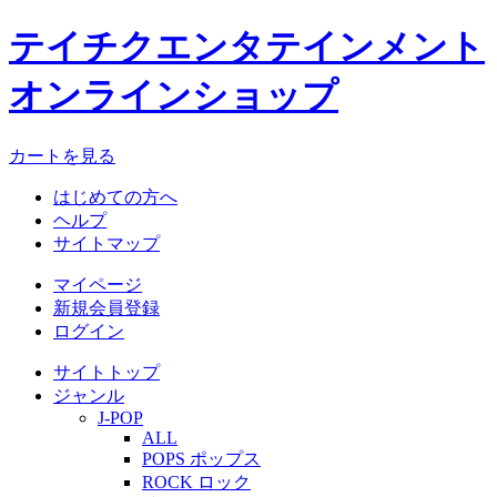
テイチクエンタテインメント
オンラインショップ
カートを見る
はじめての方へ
ヘルプ
サイトマップ
マイページ
新規会員登録
ログイン
サイトトップ
ジャンル
J-POP
ALL
POPS ポップス
ROCK ロック