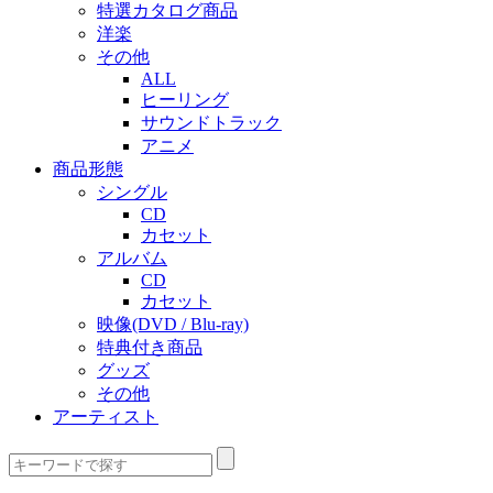
特選カタログ商品
洋楽
その他
ALL
ヒーリング
サウンドトラック
アニメ
商品形態
シングル
CD
カセット
アルバム
CD
カセット
映像(DVD / Blu-ray)
特典付き商品
グッズ
その他
アーティスト