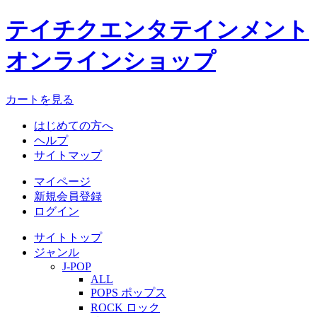
テイチクエンタテインメント
オンラインショップ
カートを見る
はじめての方へ
ヘルプ
サイトマップ
マイページ
新規会員登録
ログイン
サイトトップ
ジャンル
J-POP
ALL
POPS ポップス
ROCK ロック