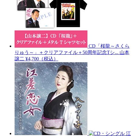
CD「桜龍～さくら
りゅう～」＋クリアファイル＋50周年記念Tシ...
山本
譲二
¥4,700（税込）
江