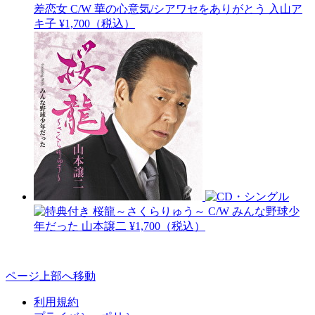
差恋女 C/W 華の心意気/シアワセをありがとう
入山ア
キ子
¥1,700（税込）
桜龍～さくらりゅう～ C/W みんな野球少
年だった
山本譲二
¥1,700（税込）
ページ上部へ移動
利用規約