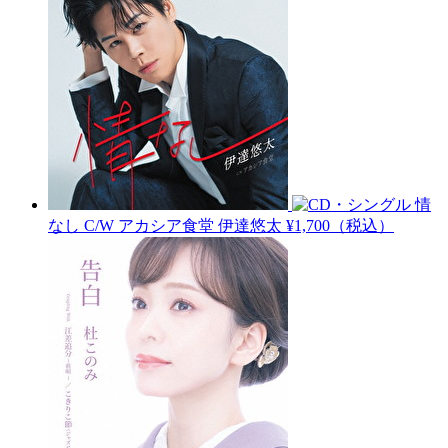
情
なし C/W アカシア食堂
伊達悠太
¥1,700（税込）