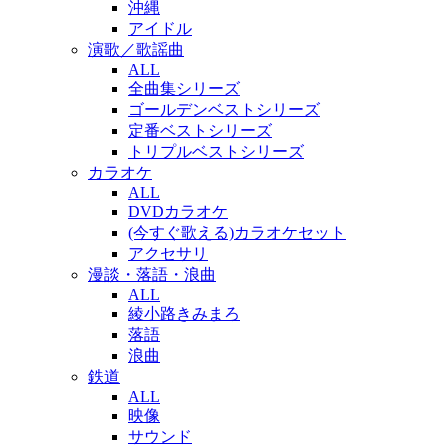
沖縄
アイドル
演歌／歌謡曲
ALL
全曲集シリーズ
ゴールデンベストシリーズ
定番ベストシリーズ
トリプルベストシリーズ
カラオケ
ALL
DVDカラオケ
(今すぐ歌える)カラオケセット
アクセサリ
漫談・落語・浪曲
ALL
綾小路きみまろ
落語
浪曲
鉄道
ALL
映像
サウンド