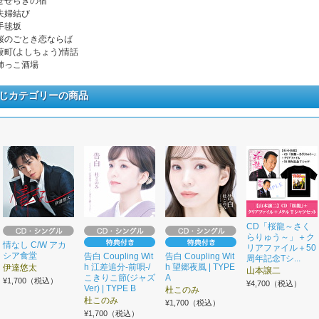
. せせらぎの宿
 夫婦結び
 手毬坂
. 桜のごとき恋ならば
. 葭町(よしちょう)情話
. 姉っこ酒場
じカテゴリーの商品
CD「桜龍～さく
らりゅう～」＋ク
情なし C/W アカ
リアファイル＋50
シア食堂
告白 Coupling Wit
告白 Coupling Wit
周年記念Tシ...
h 江差追分-前唄-/
h 望郷夜風 | TYPE
伊達悠太
山本譲二
こきりこ節(ジャズ
A
¥1,700（税込）
¥4,700（税込）
Ver) | TYPE B
杜このみ
杜このみ
¥1,700（税込）
¥1,700（税込）