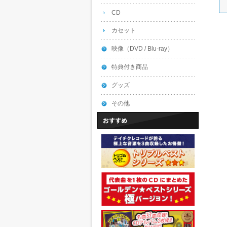
CD
カセット
映像（DVD / Blu-ray）
特典付き商品
グッズ
その他