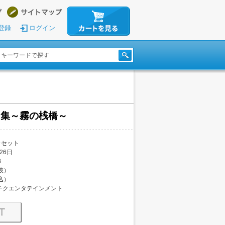
登録
ログイン
曲集～霧の桟橋～
カセット
26日
8
税抜）
税込）
チクエンタテインメント