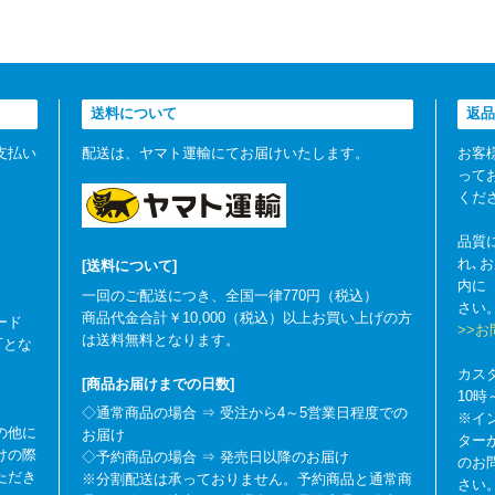
送料について
返品
支払い
配送は、ヤマト運輸にてお届けいたします。
お客
って
くだ
品質
れ､
[送料について]
内に
一回のご配送につき、全国一律770円（税込）
さい
商品代金合計￥10,000（税込）以上お買い上げの方
ード
>>
は送料無料となります。
可とな
カス
[商品お届けまでの日数]
10
◇通常商品の場合 ⇒ 受注から4～5営業日程度での
※イ
の他に
お届け
ター
けの際
◇予約商品の場合 ⇒ 発売日以降のお届け
のお
ただき
※分割配送は承っておりません。予約商品と通常商
さい