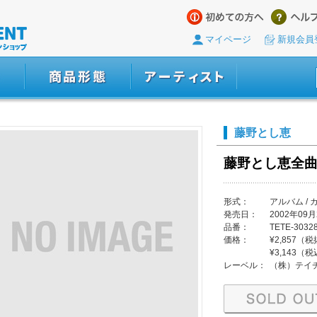
マイページ
新規会員
藤野とし恵
藤野とし恵全
形式：
アルバム / 
発売日：
2002年09月
品番：
TETE-3032
価格：
¥2,857（
¥3,143（
レーベル：
（株）テイ