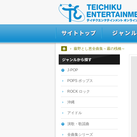
藤野とし恵全曲集～霧の桟橋～
J-POP
POPS ポップス
ROCK ロック
沖縄
アイドル
演歌・歌謡曲
全曲集シリーズ