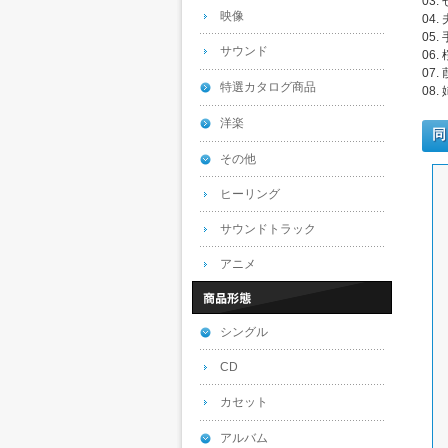
03
映像
04.
05.
サウンド
06
07
特選カタログ商品
08
洋楽
同
その他
ヒーリング
サウンドトラック
アニメ
シングル
CD
カセット
アルバム