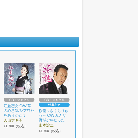
江差恋女 C/W 華
の心意気/シアワセ
桜龍～さくらりゅ
をありがとう
う～ C/W みんな
野球少年だった
入山アキ子
山本譲二
¥1,700（税込）
¥1,700（税込）