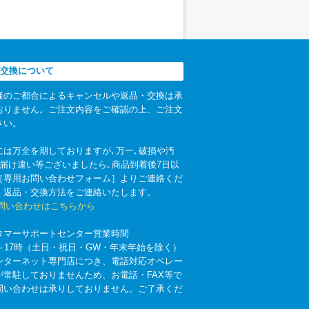
交換について
様のご都合によるキャンセルや返品・交換は承
おりません。ご注文内容をご確認の上、ご注文
さい。
には万全を期しておりますが､万一､破損や汚
お届け違い等ございましたら､商品到着後7日以
［専用お問い合わせフォーム］よりご連絡くだ
。返品・交換方法をご連絡いたします。
お問い合わせはこちらから
タマーサポートセンター営業時間
時～17時（土日・祝日・GW・年末年始を除く）
ンターネット専門店につき、電話対応オペレー
が常駐しておりませんため、お電話・FAX等で
問い合わせは承りしておりません。ご了承くだ
。