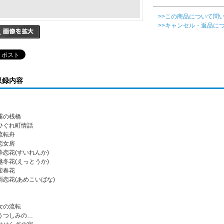
>>この商品について問
>>キャンセル・返品に
収録内容
 霧の桟橋
. ひぐれ町情話
 流転舟
 恋女房
. 酔恋花(すいれんか)
. 越冬花(えっとうか)
 迎春花
. 雨恋花(あめこいばな)
 女の流転
. うつしみの…