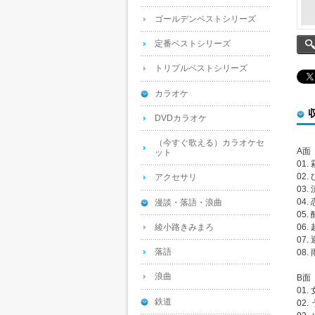
ゴールデンベストシリーズ
定番ベストシリーズ
トリプルベストシリーズ
カラオケ
DVDカラオケ
（今すぐ歌える）カラオケセ
A面
ット
01.
02
アクセサリ
03.
04.
漫談・落語・浪曲
05
綾小路きみまろ
06
07.
落語
08
浪曲
B面
01.
鉄道
02