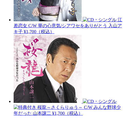
江
差恋女 C/W 華の心意気/シアワセをありがとう
入山ア
キ子
¥1,700（税込）
桜龍～さくらりゅう～ C/W みんな野球少
年だった
山本譲二
¥1,700（税込）