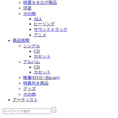
特選カタログ商品
洋楽
その他
ALL
ヒーリング
サウンドトラック
アニメ
商品形態
シングル
CD
カセット
アルバム
CD
カセット
映像(DVD / Blu-ray)
特典付き商品
グッズ
その他
アーティスト