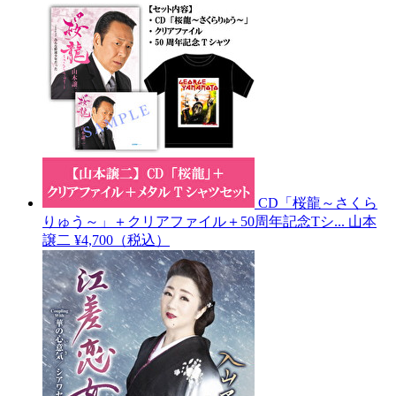
CD「桜龍～さくら
りゅう～」＋クリアファイル＋50周年記念Tシ...
山本
譲二
¥4,700（税込）