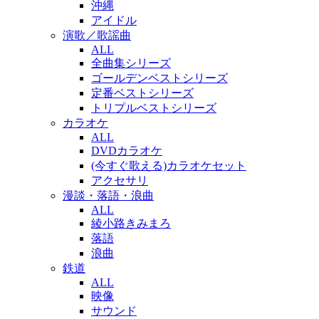
沖縄
アイドル
演歌／歌謡曲
ALL
全曲集シリーズ
ゴールデンベストシリーズ
定番ベストシリーズ
トリプルベストシリーズ
カラオケ
ALL
DVDカラオケ
(今すぐ歌える)カラオケセット
アクセサリ
漫談・落語・浪曲
ALL
綾小路きみまろ
落語
浪曲
鉄道
ALL
映像
サウンド