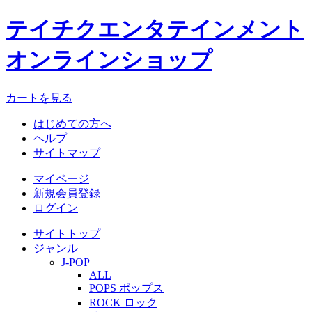
テイチクエンタテインメント
オンラインショップ
カートを見る
はじめての方へ
ヘルプ
サイトマップ
マイページ
新規会員登録
ログイン
サイトトップ
ジャンル
J-POP
ALL
POPS ポップス
ROCK ロック