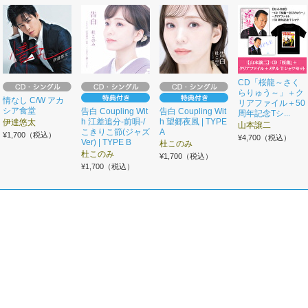
CD「桜龍～さく
らりゅう～」＋ク
情なし C/W アカ
リアファイル＋50
シア食堂
告白 Coupling Wit
告白 Coupling Wit
周年記念Tシ...
h 江差追分-前唄-/
h 望郷夜風 | TYPE
伊達悠太
山本譲二
こきりこ節(ジャズ
A
¥1,700（税込）
¥4,700（税込）
Ver) | TYPE B
杜このみ
杜このみ
¥1,700（税込）
¥1,700（税込）