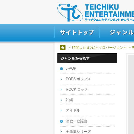
時間よ止まれ(～ソロバージョン～ ～
J-POP
POPS ポップス
ROCK ロック
沖縄
アイドル
演歌・歌謡曲
全曲集シリーズ