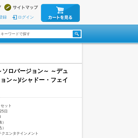
登録
ログイン
～ソロバージョン～ ～デュ
ョン～)/シャドー・フェイ
カセット
25日
8
税抜）
税込）
チクエンタテインメント