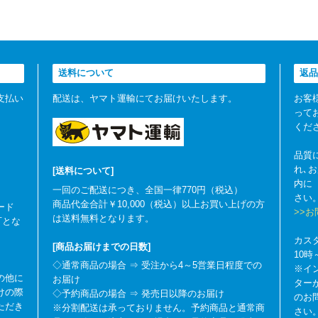
送料について
返品
支払い
配送は、ヤマト運輸にてお届けいたします。
お客
って
くだ
品質
れ､
[送料について]
内に
一回のご配送につき、全国一律770円（税込）
さい
商品代金合計￥10,000（税込）以上お買い上げの方
ード
>>
は送料無料となります。
可とな
カス
[商品お届けまでの日数]
10
◇通常商品の場合 ⇒ 受注から4～5営業日程度での
※イ
の他に
お届け
ター
けの際
◇予約商品の場合 ⇒ 発売日以降のお届け
のお
ただき
※分割配送は承っておりません。予約商品と通常商
さい