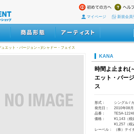
マイページ
新規会員
デュエット・バージョン～)/シャドー・フェイス
KANA
時間よ止まれ(
エット・バージ
ス
形式：
シングル / 
発売日：
2010年08月
品番：
TESA-1224
価格：
¥1,143（
¥1,257（
レーベル：
（株）テイ