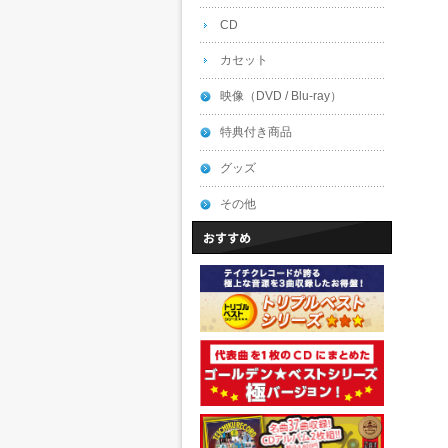
CD
カセット
映像（DVD / Blu-ray）
特典付き商品
グッズ
その他