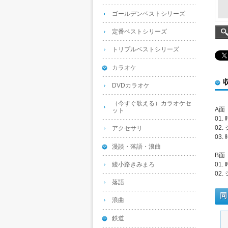
ゴールデンベストシリーズ
定番ベストシリーズ
トリプルベストシリーズ
カラオケ
DVDカラオケ
（今すぐ歌える）カラオケセ
A面
ット
01
02
アクセサリ
03
漫談・落語・浪曲
B面
綾小路きみまろ
01
02
落語
同
浪曲
鉄道