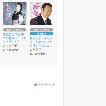
江差恋女 C/W 華
の心意気/シアワセ
桜龍～さくらりゅ
をありがとう
う～ C/W みんな
野球少年だった
入山アキ子
山本譲二
¥1,700（税込）
¥1,700（税込）