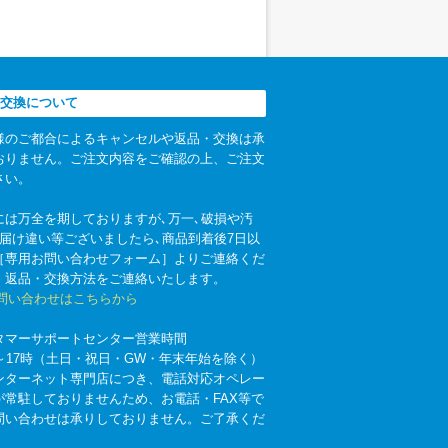
交換について
様のご都合によるキャンセルや返品・交換は承
おりません。ご注文内容をご確認の上、ご注文
さい。
には万全を期しておりますが､万一､破損や汚
お届け違い等ございましたら､商品到着後7日以
［専用お問い合わせフォーム］よりご連絡くだ
。返品・交換方法をご連絡いたします。
お問い合わせはこちらから
タマーサポートセンター営業時間
時～17時（土日・祝日・GW・年末年始を除く）
ンターネット専門店につき、電話対応オペレー
が常駐しておりませんため、お電話・FAX等で
問い合わせは承りしておりません。ご了承くだ
。