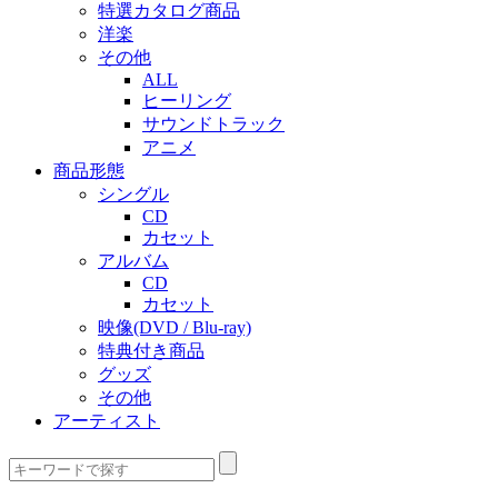
特選カタログ商品
洋楽
その他
ALL
ヒーリング
サウンドトラック
アニメ
商品形態
シングル
CD
カセット
アルバム
CD
カセット
映像(DVD / Blu-ray)
特典付き商品
グッズ
その他
アーティスト