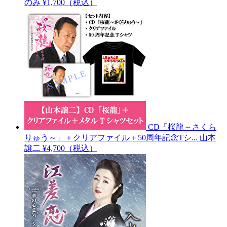
のみ
¥1,700（税込）
CD「桜龍～さくら
りゅう～」＋クリアファイル＋50周年記念Tシ...
山本
譲二
¥4,700（税込）