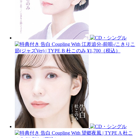
告白 Coupling With 江差追分-前唄-/こきりこ
節(ジャズVer) | TYPE B
杜このみ
¥1,700（税込）
告白 Coupling With 望郷夜風 | TYPE A
杜こ