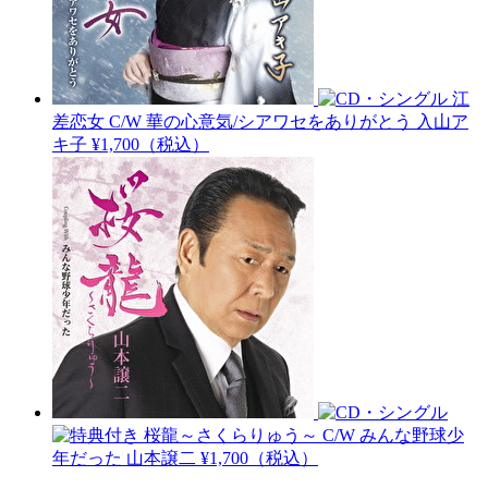
江
差恋女 C/W 華の心意気/シアワセをありがとう
入山ア
キ子
¥1,700（税込）
桜龍～さくらりゅう～ C/W みんな野球少
年だった
山本譲二
¥1,700（税込）