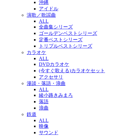
沖縄
アイドル
演歌／歌謡曲
ALL
全曲集シリーズ
ゴールデンベストシリーズ
定番ベストシリーズ
トリプルベストシリーズ
カラオケ
ALL
DVDカラオケ
(今すぐ歌える)カラオケセット
アクセサリ
漫談・落語・浪曲
ALL
綾小路きみまろ
落語
浪曲
鉄道
ALL
映像
サウンド