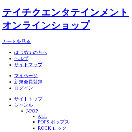
テイチクエンタテインメント
オンラインショップ
カートを見る
はじめての方へ
ヘルプ
サイトマップ
マイページ
新規会員登録
ログイン
サイトトップ
ジャンル
J-POP
ALL
POPS ポップス
ROCK ロック