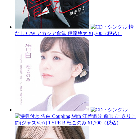
情
なし C/W アカシア食堂
伊達悠太
¥1,700（税込）
告白 Coupling With 江差追分-前唄-/こきりこ
節(ジャズVer) | TYPE B
杜このみ
¥1,700（税込）