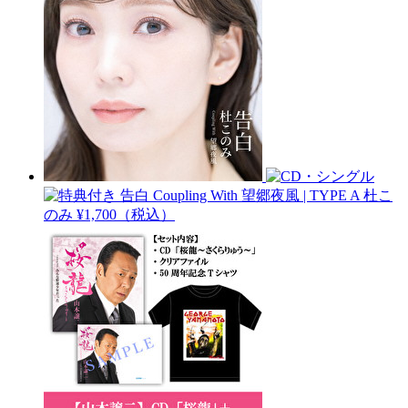
告白 Coupling With 望郷夜風 | TYPE A
杜こ
のみ
¥1,700（税込）