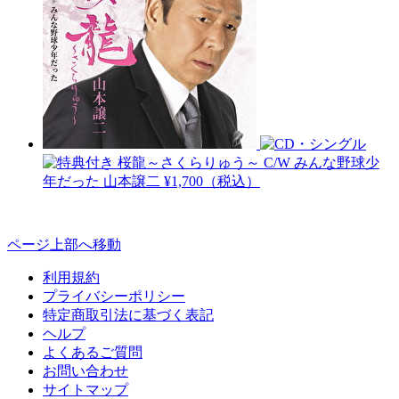
桜龍～さくらりゅう～ C/W みんな野球少
年だった
山本譲二
¥1,700（税込）
ページ上部へ移動
利用規約
プライバシーポリシー
特定商取引法に基づく表記
ヘルプ
よくあるご質問
お問い合わせ
サイトマップ