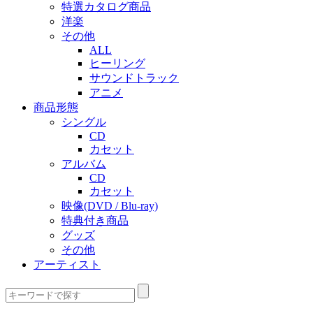
特選カタログ商品
洋楽
その他
ALL
ヒーリング
サウンドトラック
アニメ
商品形態
シングル
CD
カセット
アルバム
CD
カセット
映像(DVD / Blu-ray)
特典付き商品
グッズ
その他
アーティスト