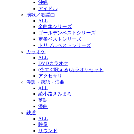
沖縄
アイドル
演歌／歌謡曲
ALL
全曲集シリーズ
ゴールデンベストシリーズ
定番ベストシリーズ
トリプルベストシリーズ
カラオケ
ALL
DVDカラオケ
(今すぐ歌える)カラオケセット
アクセサリ
漫談・落語・浪曲
ALL
綾小路きみまろ
落語
浪曲
鉄道
ALL
映像
サウンド