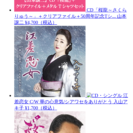
CD「桜龍～さくら
りゅう～」＋クリアファイル＋50周年記念Tシ...
山本
譲二
¥4,700（税込）
江
差恋女 C/W 華の心意気/シアワセをありがとう
入山ア
キ子
¥1,700（税込）