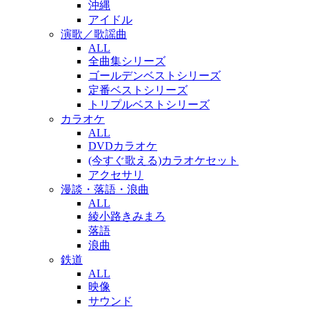
沖縄
アイドル
演歌／歌謡曲
ALL
全曲集シリーズ
ゴールデンベストシリーズ
定番ベストシリーズ
トリプルベストシリーズ
カラオケ
ALL
DVDカラオケ
(今すぐ歌える)カラオケセット
アクセサリ
漫談・落語・浪曲
ALL
綾小路きみまろ
落語
浪曲
鉄道
ALL
映像
サウンド