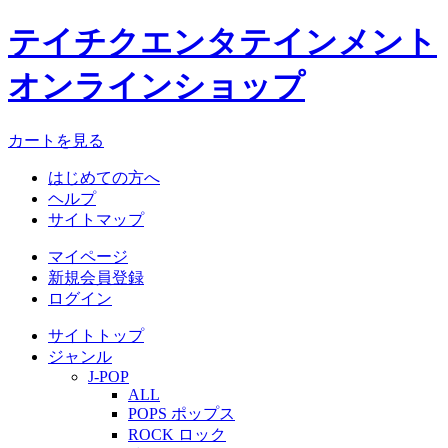
テイチクエンタテインメント
オンラインショップ
カートを見る
はじめての方へ
ヘルプ
サイトマップ
マイページ
新規会員登録
ログイン
サイトトップ
ジャンル
J-POP
ALL
POPS ポップス
ROCK ロック