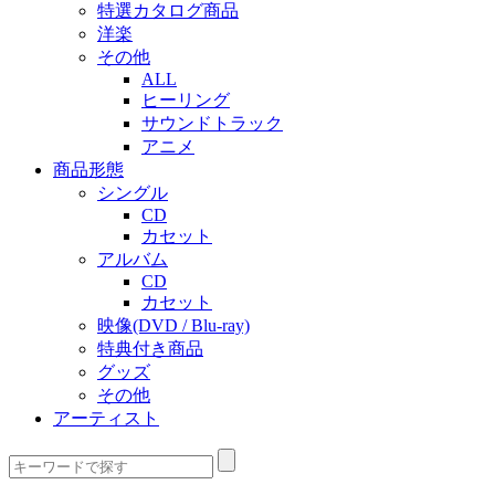
特選カタログ商品
洋楽
その他
ALL
ヒーリング
サウンドトラック
アニメ
商品形態
シングル
CD
カセット
アルバム
CD
カセット
映像(DVD / Blu-ray)
特典付き商品
グッズ
その他
アーティスト