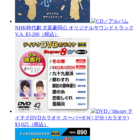
NHK時代劇 大富豪同心 オリジナルサウンドトラック
V.A.
¥3,200（税込）
テ
イチクDVDカラオケ スーパー8 W | 37分
(カラオケ)
¥3,025（税込）