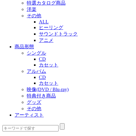
特選カタログ商品
洋楽
その他
ALL
ヒーリング
サウンドトラック
アニメ
商品形態
シングル
CD
カセット
アルバム
CD
カセット
映像(DVD / Blu-ray)
特典付き商品
グッズ
その他
アーティスト