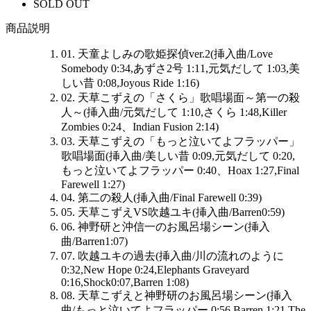
SOLD OUT
商品説明
01. 天童よしみの歌姫探偵ver.2(挿入曲/Love
Somebody 0:34,あずさ2号 1:11,元気だして 1:03,美
しい昔 0:08,Joyous Ride 1:16)
02. 天草こずえの「さくら」歌唱場面～第一の殺
人～(挿入曲/元気だして 1:10,さくら 1:48,Killer
Zombies 0:24、Indian Fusion 2:14)
03. 天草こずえの「もっと泣いてよフラッパー」
歌唱場面(挿入曲/美しい昔 0:09,元気だして 0:20,
もっと泣いてよフラッパー 0:40、Hoax 1:27,Final
Farewell 1:27)
04. 第二の殺人(挿入曲/Final Farewell 0:39)
05. 天草こずえVS吹越ユキ(挿入曲/Barren0:59)
06. 神野研と沖信一のお風呂場シーン(挿入
曲/Barren1:07)
07. 吹越ユキの過去(挿入曲/川の流れのように
0:32,New Hope 0:24,Elephants Graveyard
0:16,Shock0:07,Barren 1:08)
08. 天草こずえと神野研のお風呂場シーン(挿入
曲/もっと泣いてよフラッパー 0:56,Barren 1:21,The