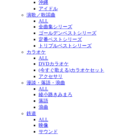
沖縄
アイドル
演歌／歌謡曲
ALL
全曲集シリーズ
ゴールデンベストシリーズ
定番ベストシリーズ
トリプルベストシリーズ
カラオケ
ALL
DVDカラオケ
(今すぐ歌える)カラオケセット
アクセサリ
漫談・落語・浪曲
ALL
綾小路きみまろ
落語
浪曲
鉄道
ALL
映像
サウンド