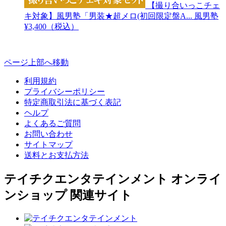
【撮り合いっこチェ
キ対象】風男塾「男装★超メロ(初回限定盤A...
風男塾
¥3,400（税込）
ページ上部へ移動
利用規約
プライバシーポリシー
特定商取引法に基づく表記
ヘルプ
よくあるご質問
お問い合わせ
サイトマップ
送料とお支払方法
テイチクエンタテインメント オンライ
ンショップ 関連サイト