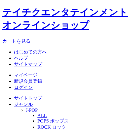
テイチクエンタテインメント
オンラインショップ
カートを見る
はじめての方へ
ヘルプ
サイトマップ
マイページ
新規会員登録
ログイン
サイトトップ
ジャンル
J-POP
ALL
POPS ポップス
ROCK ロック