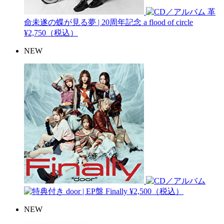
革
命未遂の蝶が見る夢 | 20周年記念
a flood of circle
¥2,750（税込）
NEW
door | EP盤
Finally
¥2,500（税込）
NEW