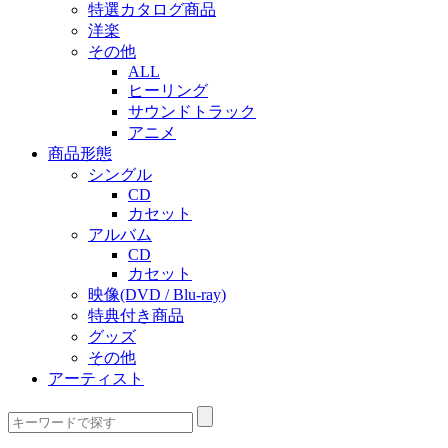
特選カタログ商品
洋楽
その他
ALL
ヒーリング
サウンドトラック
アニメ
商品形態
シングル
CD
カセット
アルバム
CD
カセット
映像(DVD / Blu-ray)
特典付き商品
グッズ
その他
アーティスト