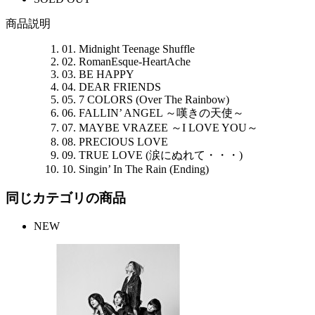
商品説明
01. Midnight Teenage Shuffle
02. RomanEsque-HeartAche
03. BE HAPPY
04. DEAR FRIENDS
05. 7 COLORS (Over The Rainbow)
06. FALLIN’ ANGEL ～嘆きの天使～
07. MAYBE VRAZEE ～I LOVE YOU～
08. PRECIOUS LOVE
09. TRUE LOVE (涙にぬれて・・・)
10. Singin’ In The Rain (Ending)
同じカテゴリの商品
NEW