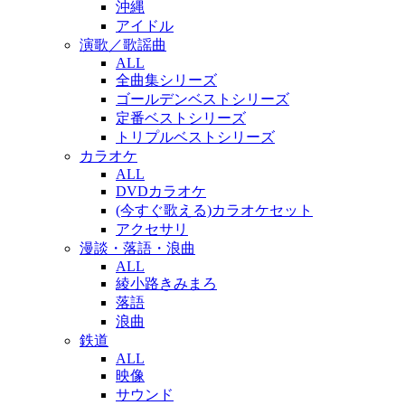
沖縄
アイドル
演歌／歌謡曲
ALL
全曲集シリーズ
ゴールデンベストシリーズ
定番ベストシリーズ
トリプルベストシリーズ
カラオケ
ALL
DVDカラオケ
(今すぐ歌える)カラオケセット
アクセサリ
漫談・落語・浪曲
ALL
綾小路きみまろ
落語
浪曲
鉄道
ALL
映像
サウンド