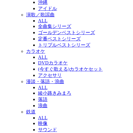
沖縄
アイドル
演歌／歌謡曲
ALL
全曲集シリーズ
ゴールデンベストシリーズ
定番ベストシリーズ
トリプルベストシリーズ
カラオケ
ALL
DVDカラオケ
(今すぐ歌える)カラオケセット
アクセサリ
漫談・落語・浪曲
ALL
綾小路きみまろ
落語
浪曲
鉄道
ALL
映像
サウンド