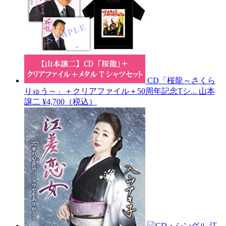
CD「桜龍～さくら
りゅう～」＋クリアファイル＋50周年記念Tシ...
山本
譲二
¥4,700（税込）
江