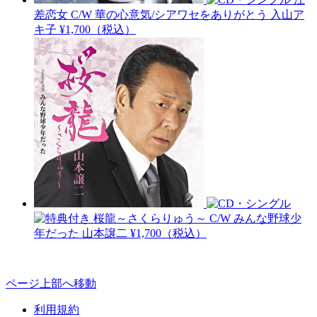
差恋女 C/W 華の心意気/シアワセをありがとう
入山ア
キ子
¥1,700（税込）
桜龍～さくらりゅう～ C/W みんな野球少
年だった
山本譲二
¥1,700（税込）
ページ上部へ移動
利用規約