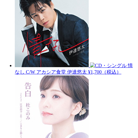
情
なし C/W アカシア食堂
伊達悠太
¥1,700（税込）