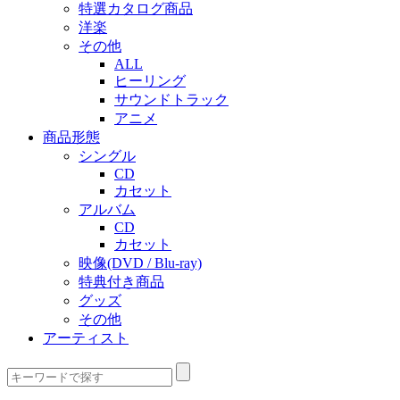
特選カタログ商品
洋楽
その他
ALL
ヒーリング
サウンドトラック
アニメ
商品形態
シングル
CD
カセット
アルバム
CD
カセット
映像(DVD / Blu-ray)
特典付き商品
グッズ
その他
アーティスト